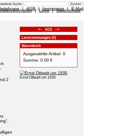
sbelehrung
|
AGB
|
Impressum
|
E-Mail
ndlerinformation
|
Links
|
Datenschutz
<–
4/15
–>
Lesermeinungen (0)
Warenkorb
Ausgewählte Artikel: 0
Summe: 0.00 €
in
n
Ernst Ottwalt um 1935
und 2
es
ung“,
illigen