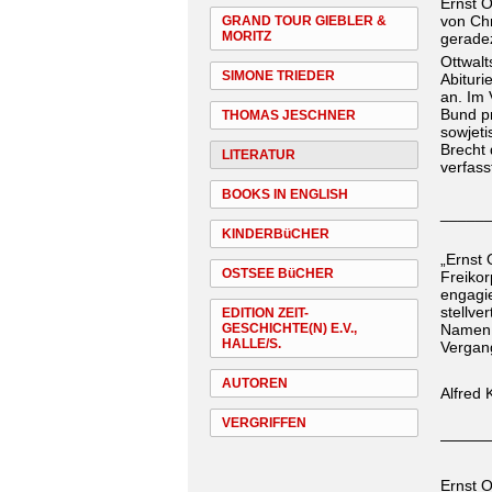
Ernst O
von Chr
GRAND TOUR GIEBLER &
MORITZ
gerade
Ottwalt
SIMONE TRIEDER
Abituri
an. Im
Bund pr
THOMAS JESCHNER
sowjeti
Brecht
LITERATUR
verfass
BOOKS IN ENGLISH
_____
KINDERBüCHER
„Ernst
OSTSEE BüCHER
Freiko
engagie
stellve
EDITION ZEIT-
GESCHICHTE(N) E.V.,
Namen 
HALLE/S.
Vergang
AUTOREN
Alfred 
VERGRIFFEN
———
Ernst O