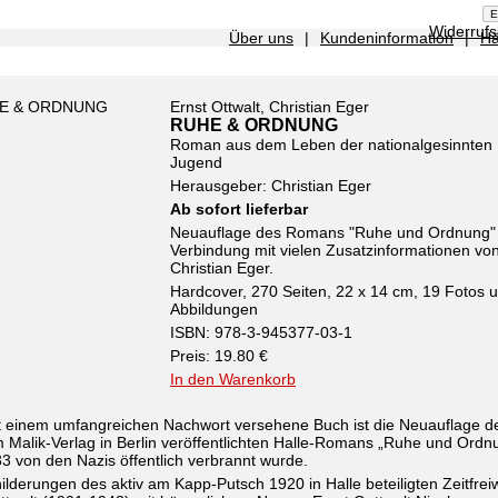
Widerruf
Über uns
|
Kundeninformation
|
Hä
Ernst Ottwalt, Christian Eger
RUHE & ORDNUNG
Roman aus dem Leben der nationalgesinnten
Jugend
Herausgeber: Christian Eger
Ab sofort lieferbar
Neuauflage des Romans "Ruhe und Ordnung" 
Verbindung mit vielen Zusatzinformationen vo
Christian Eger.
Hardcover, 270 Seiten, 22 x 14 cm, 19 Fotos 
Abbildungen
ISBN: 978-3-945377-03-1
Preis: 19.80 €
In den Warenkorb
t einem umfangreichen Nachwort versehene Buch ist die Neuauflage d
 Malik-Verlag in Berlin veröffentlichten Halle-Romans „Ruhe und Ordn
3 von den Nazis öffentlich verbrannt wurde.
ilderungen des aktiv am Kapp-Putsch 1920 in Halle beteiligten Zeitfreiw