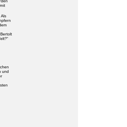
erden
mit
 Als
mpfern
 dem
Bertolt
elt?“
schen
n und
er
sten
.