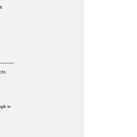
n
cht,
gik in