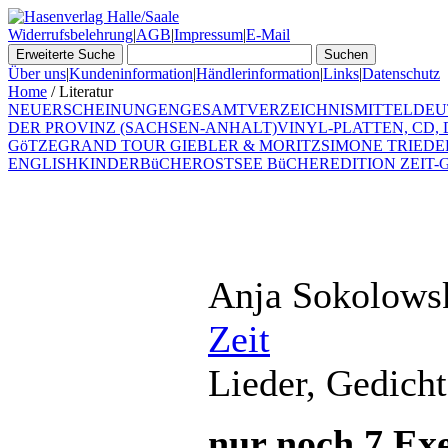
Widerrufsbelehrung
|
AGB
|
Impressum
|
E-Mail
Über uns
|
Kundeninformation
|
Händlerinformation
|
Links
|
Datenschutz
Home
/ Literatur
NEUERSCHEINUNGEN
GESAMTVERZEICHNIS
MITTELDEU
DER PROVINZ (SACHSEN-ANHALT)
VINYL-PLATTEN, CD,
GöTZE
GRAND TOUR GIEBLER & MORITZ
SIMONE TRIEDE
ENGLISH
KINDERBüCHER
OSTSEE BüCHER
EDITION ZEIT-G
Anja Sokolows
Zeit
Lieder, Gedich
nur noch 7 Exe