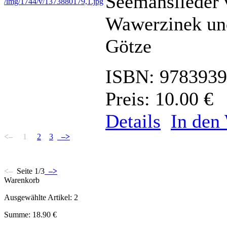
Seemanslieder 
Wawerzinek und
Götze
ISBN: 978393
Preis: 10.00 €
Details
In den
<–
1
2
3
–>
<–
Seite 1/3
–>
Warenkorb
Ausgewählte Artikel: 2
Summe: 18.90 €