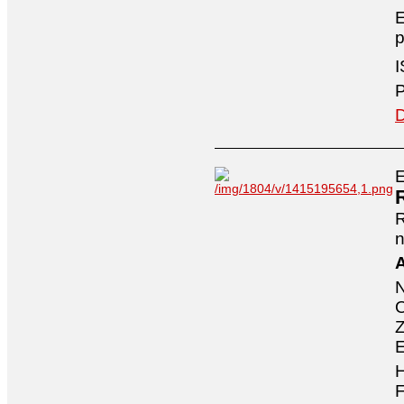
E
p
I
P
D
E
n
A
O
Z
E
H
F