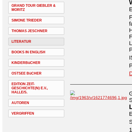
GRAND TOUR GIEBLER &
MORITZ
F
SIMONE TRIEDER
f
H
THOMAS JESCHNER
F
LITERATUR
P
BOOKS IN ENGLISH
I
KINDERBüCHER
P
D
OSTSEE BüCHER
EDITION ZEIT-
GESCHICHTE(N) E.V.,
HALLE/S.
G
S
AUTOREN
L
E
VERGRIFFEN
S
1