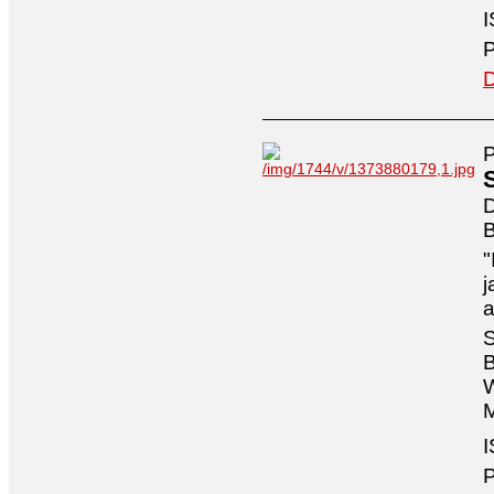
I
P
D
P
D
B
"
j
a
S
B
W
M
P