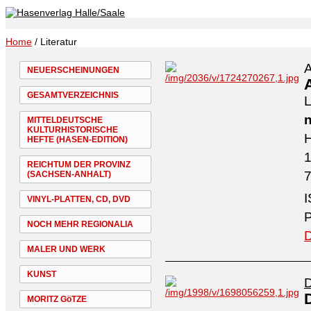
Home
/ Literatur
A
NEUERSCHEINUNGEN
A
GESAMTVERZEICHNIS
L
n
MITTELDEUTSCHE
KULTURHISTORISCHE
H
HEFTE (HASEN-EDITION)
REICHTUM DER PROVINZ
7
(SACHSEN-ANHALT)
I
VINYL-PLATTEN, CD, DVD
P
NOCH MEHR REGIONALIA
D
MALER UND WERK
KUNST
D
MORITZ GöTZE