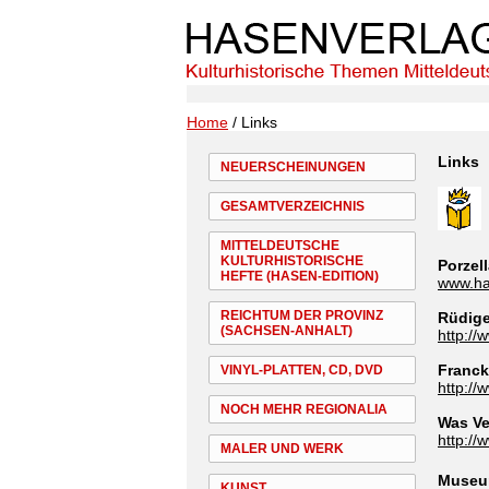
Home
/ Links
Links
NEUERSCHEINUNGEN
GESAMTVERZEICHNIS
MITTELDEUTSCHE
KULTURHISTORISCHE
Porzel
HEFTE (HASEN-EDITION)
www.hal
REICHTUM DER PROVINZ
Rüdige
(SACHSEN-ANHALT)
http://
Franck
VINYL-PLATTEN, CD, DVD
http://
NOCH MEHR REGIONALIA
Was Ve
http://
MALER UND WERK
Museu
KUNST