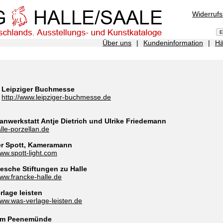
Widerruf
Über uns
|
Kundeninformation
|
Hä
Leipziger Buchmesse
http://www.leipziger-buchmesse.de
lanwerkstatt Antje Dietrich und Ulrike Friedemann
le-porzellan.de
r Spott, Kameramann
www.spott-light.com
esche Stiftungen zu Halle
www.francke-halle.de
rlage leisten
www.was-verlage-leisten.de
m Peenemünde