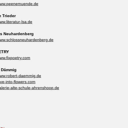
/www.peenemuende.de
 Trieder
www.literatur-lsa.de
ss Neuhardenberg
/www.schlossneuhardenberg.de
ETRY
www.fixpoetry.com
t Dämmig
/www.robert-daemmig.de
dive-into-flowers.com
galerie-alte-schule-ahrenshoop.de