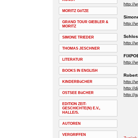
http:/
MORITZ GöTZE
Simone
GRAND TOUR GIEBLER &
http://
MORITZ
Schlo
SIMONE TRIEDER
http:/
THOMAS JESCHNER
FIXPO
LITERATUR
http://
BOOKS IN ENGLISH
Rober
http:/
KINDERBüCHER
http://
OSTSEE BüCHER
http://
EDITION ZEIT-
GESCHICHTE(N) E.V.,
HALLE/S.
AUTOREN
VERGRIFFEN