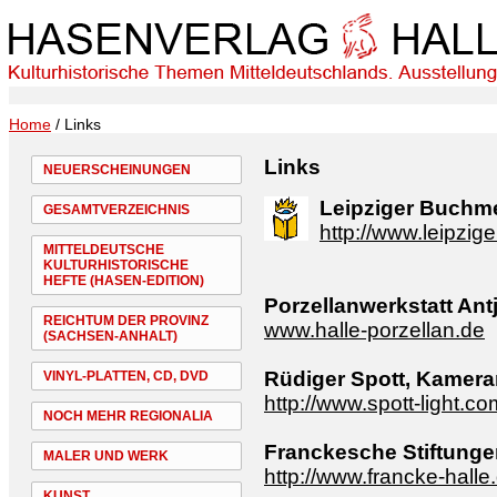
Home
/ Links
Links
NEUERSCHEINUNGEN
Leipziger Buchm
GESAMTVERZEICHNIS
http://www.leipzi
MITTELDEUTSCHE
KULTURHISTORISCHE
HEFTE (HASEN-EDITION)
Porzellanwerkstatt Ant
REICHTUM DER PROVINZ
www.halle-porzellan.de
(SACHSEN-ANHALT)
Rüdiger Spott, Kamer
VINYL-PLATTEN, CD, DVD
http://www.spott-light.co
NOCH MEHR REGIONALIA
Franckesche Stiftunge
MALER UND WERK
http://www.francke-halle
KUNST