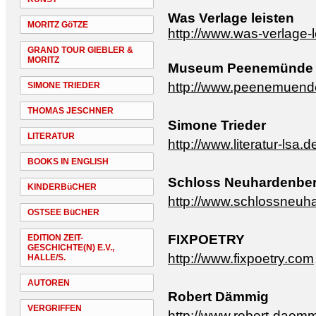
Was Verlage leisten
MORITZ GöTZE
http://www.was-verlage-l
GRAND TOUR GIEBLER &
MORITZ
Museum Peenemünde
http://www.peenemuend
SIMONE TRIEDER
THOMAS JESCHNER
Simone Trieder
LITERATUR
http://www.literatur-lsa.d
BOOKS IN ENGLISH
Schloss Neuhardenbe
KINDERBüCHER
http://www.schlossneuh
OSTSEE BüCHER
FIXPOETRY
EDITION ZEIT-
GESCHICHTE(N) E.V.,
http://www.fixpoetry.com
HALLE/S.
AUTOREN
Robert Dämmig
VERGRIFFEN
http://www.robert-daem