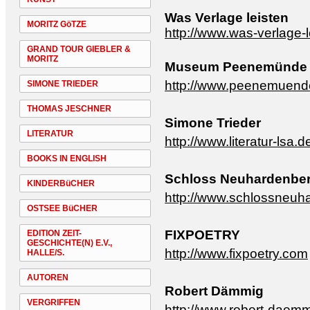
Was Verlage leisten
MORITZ GöTZE
http://www.was-verlage-l
GRAND TOUR GIEBLER &
MORITZ
Museum Peenemünde
http://www.peenemuend
SIMONE TRIEDER
THOMAS JESCHNER
Simone Trieder
LITERATUR
http://www.literatur-lsa.d
BOOKS IN ENGLISH
Schloss Neuhardenbe
KINDERBüCHER
http://www.schlossneuh
OSTSEE BüCHER
FIXPOETRY
EDITION ZEIT-
GESCHICHTE(N) E.V.,
http://www.fixpoetry.com
HALLE/S.
AUTOREN
Robert Dämmig
VERGRIFFEN
http://www.robert-daem