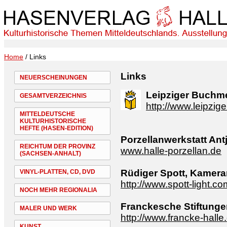
Home
/ Links
Links
NEUERSCHEINUNGEN
Leipziger Buchm
GESAMTVERZEICHNIS
http://www.leipzi
MITTELDEUTSCHE
KULTURHISTORISCHE
HEFTE (HASEN-EDITION)
Porzellanwerkstatt Ant
REICHTUM DER PROVINZ
www.halle-porzellan.de
(SACHSEN-ANHALT)
Rüdiger Spott, Kamer
VINYL-PLATTEN, CD, DVD
http://www.spott-light.co
NOCH MEHR REGIONALIA
Franckesche Stiftunge
MALER UND WERK
http://www.francke-halle
KUNST