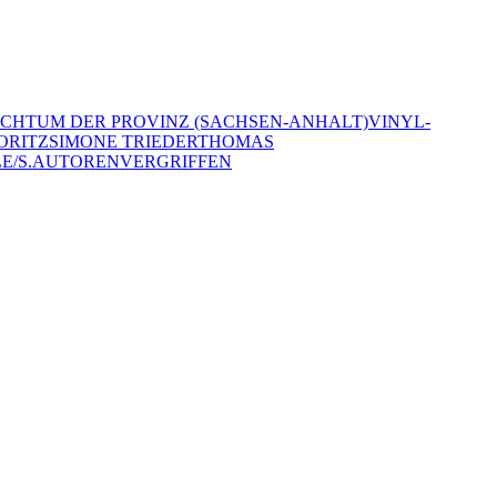
ICHTUM DER PROVINZ (SACHSEN-ANHALT)
VINYL-
ORITZ
SIMONE TRIEDER
THOMAS
E/S.
AUTOREN
VERGRIFFEN