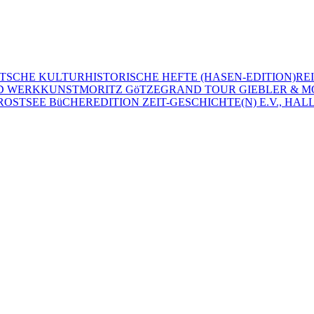
TSCHE KULTURHISTORISCHE HEFTE (HASEN-EDITION)
RE
D WERK
KUNST
MORITZ GöTZE
GRAND TOUR GIEBLER & M
R
OSTSEE BüCHER
EDITION ZEIT-GESCHICHTE(N) E.V., HALL