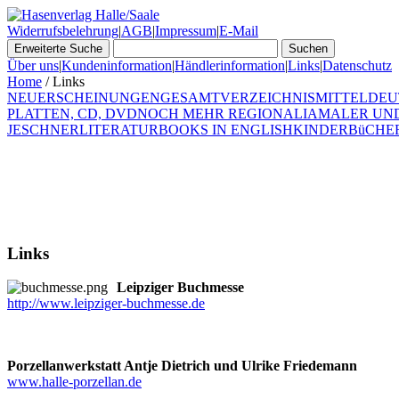
Widerrufsbelehrung
|
AGB
|
Impressum
|
E-Mail
Über uns
|
Kundeninformation
|
Händlerinformation
|
Links
|
Datenschutz
Home
/ Links
NEUERSCHEINUNGEN
GESAMTVERZEICHNIS
MITTELDEU
PLATTEN, CD, DVD
NOCH MEHR REGIONALIA
MALER UN
JESCHNER
LITERATUR
BOOKS IN ENGLISH
KINDERBüCHE
Links
Leipziger Buchmesse
http://www.leipziger-buchmesse.de
Porzellanwerkstatt Antje Dietrich und Ulrike Friedemann
www.halle-porzellan.de