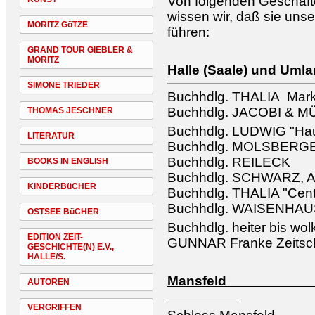
Von folgenden Geschäfte
wissen wir, daß sie unse
MORITZ GöTZE
führen:
GRAND TOUR GIEBLER &
MORITZ
Halle (Saale) und Uml
SIMONE TRIEDER
Buchhdlg. THALIA Mark
Buchhdlg. JACOBI & 
THOMAS JESCHNER
Buchhdlg. LUDWIG "Hau
LITERATUR
Buchhdlg. MOLSBERG
Buchhdlg. REILECK
BOOKS IN ENGLISH
Buchhdlg. SCHWARZ, A
KINDERBüCHER
Buchhdlg. THALIA "Cen
Buchhdlg. WAISENHA
OSTSEE BüCHER
Buchhdlg. heiter bis wol
EDITION ZEIT-
GUNNAR Franke Zeitschr
GESCHICHTE(N) E.V.,
HALLE/S.
Man
AUTOREN
VERGRIFFEN