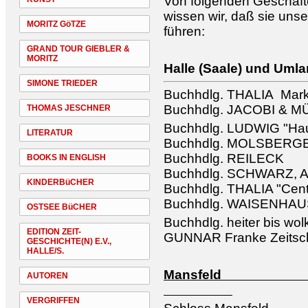
Von folgenden Geschäfte
wissen wir, daß sie unse
MORITZ GöTZE
führen:
GRAND TOUR GIEBLER &
MORITZ
Halle (Saale) und Uml
SIMONE TRIEDER
Buchhdlg. THALIA Mark
Buchhdlg. JACOBI & 
THOMAS JESCHNER
Buchhdlg. LUDWIG "Hau
LITERATUR
Buchhdlg. MOLSBERG
Buchhdlg. REILECK
BOOKS IN ENGLISH
Buchhdlg. SCHWARZ, A
KINDERBüCHER
Buchhdlg. THALIA "Cen
Buchhdlg. WAISENHA
OSTSEE BüCHER
Buchhdlg. heiter bis wol
EDITION ZEIT-
GUNNAR Franke Zeitschr
GESCHICHTE(N) E.V.,
HALLE/S.
Man
AUTOREN
VERGRIFFEN