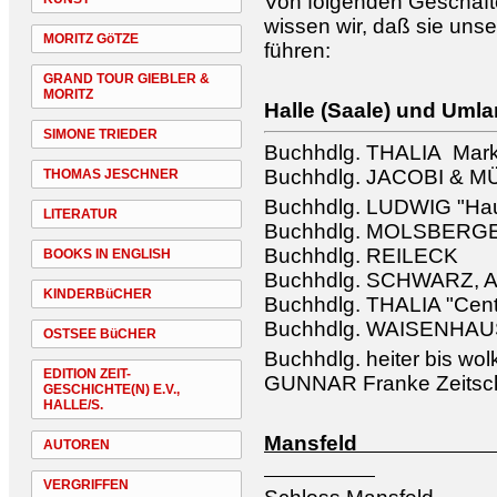
Von folgenden Geschäfte
wissen wir, daß sie unse
MORITZ GöTZE
führen:
GRAND TOUR GIEBLER &
MORITZ
Halle (Saale) und Uml
SIMONE TRIEDER
Buchhdlg. THALIA Mark
Buchhdlg. JACOBI & 
THOMAS JESCHNER
Buchhdlg. LUDWIG "Hau
LITERATUR
Buchhdlg. MOLSBERG
Buchhdlg. REILECK
BOOKS IN ENGLISH
Buchhdlg. SCHWARZ, A
KINDERBüCHER
Buchhdlg. THALIA "Cen
Buchhdlg. WAISENHA
OSTSEE BüCHER
Buchhdlg. heiter bis wol
EDITION ZEIT-
GUNNAR Franke Zeitschr
GESCHICHTE(N) E.V.,
HALLE/S.
Man
AUTOREN
VERGRIFFEN