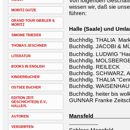
Von folgenden Geschäfte
wissen wir, daß sie unse
MORITZ GöTZE
führen:
GRAND TOUR GIEBLER &
MORITZ
Halle (Saale) und Uml
SIMONE TRIEDER
Buchhdlg. THALIA Mark
Buchhdlg. JACOBI & 
THOMAS JESCHNER
Buchhdlg. LUDWIG "Hau
LITERATUR
Buchhdlg. MOLSBERG
Buchhdlg. REILECK
BOOKS IN ENGLISH
Buchhdlg. SCHWARZ, A
KINDERBüCHER
Buchhdlg. THALIA "Cen
Buchhdlg. WAISENHA
OSTSEE BüCHER
Buchhdlg. heiter bis wol
EDITION ZEIT-
GUNNAR Franke Zeitschr
GESCHICHTE(N) E.V.,
HALLE/S.
Man
AUTOREN
VERGRIFFEN