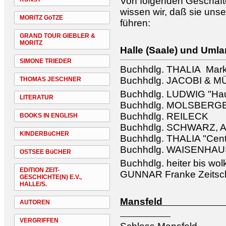
Von folgenden Geschäfte
wissen wir, daß sie unse
MORITZ GöTZE
führen:
GRAND TOUR GIEBLER &
MORITZ
Halle (Saale) und Uml
SIMONE TRIEDER
Buchhdlg. THALIA Mark
Buchhdlg. JACOBI & 
THOMAS JESCHNER
Buchhdlg. LUDWIG "Hau
LITERATUR
Buchhdlg. MOLSBERG
Buchhdlg. REILECK
BOOKS IN ENGLISH
Buchhdlg. SCHWARZ, A
KINDERBüCHER
Buchhdlg. THALIA "Cen
Buchhdlg. WAISENHA
OSTSEE BüCHER
Buchhdlg. heiter bis wol
EDITION ZEIT-
GUNNAR Franke Zeitschr
GESCHICHTE(N) E.V.,
HALLE/S.
Man
AUTOREN
VERGRIFFEN