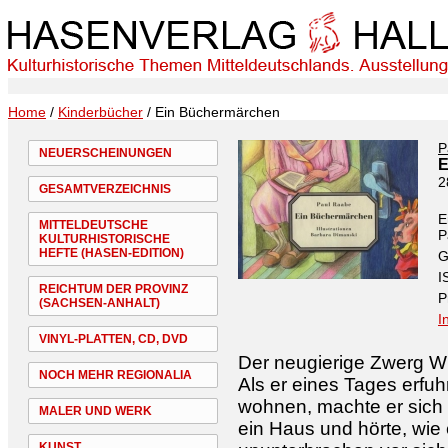
Home
/
Kinderbücher
/ Ein Büchermärchen
P
NEUERSCHEINUNGEN
E
2
GESAMTVERZEICHNIS
E
MITTELDEUTSCHE
P
KULTURHISTORISCHE
HEFTE (HASEN-EDITION)
G
I
REICHTUM DER PROVINZ
P
(SACHSEN-ANHALT)
I
VINYL-PLATTEN, CD, DVD
Der neugierige Zwerg W
NOCH MEHR REGIONALIA
Als er eines Tages erfu
wohnen, machte er sich h
MALER UND WERK
ein Haus und hörte, wie 
KUNST