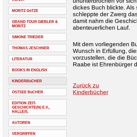
ununterbrochen vor sich
dickes Buch blickte. Als 
MORITZ GöTZE
schleppte der Zwerg das
damit nahm die Geschic
GRAND TOUR GIEBLER &
MORITZ
abenteuerlichen Lauf.
SIMONE TRIEDER
Mit dem vorliegenden Bu
THOMAS JESCHNER
Wunsch in Erfüllung, di
vorzustellen, die die Bü
LITERATUR
Raabe ist Ehrenbürger de
BOOKS IN ENGLISH
KINDERBüCHER
Zurück zu
Kinderbücher
OSTSEE BüCHER
EDITION ZEIT-
GESCHICHTE(N) E.V.,
HALLE/S.
AUTOREN
VERGRIFFEN