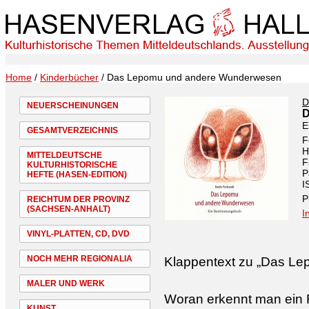
Home
/
Kinderbücher
/ Das Lepomu und andere Wunderwesen
D
NEUERSCHEINUNGEN
D
E
GESAMTVERZEICHNIS
F
H
MITTELDEUTSCHE
F
KULTURHISTORISCHE
P
HEFTE (HASEN-EDITION)
I
P
REICHTUM DER PROVINZ
(SACHSEN-ANHALT)
I
VINYL-PLATTEN, CD, DVD
NOCH MEHR REGIONALIA
Klappentext zu „Das L
MALER UND WERK
Woran erkennt man ein F
KUNST