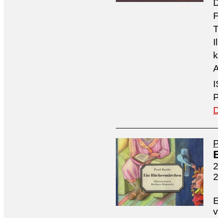
D
F
T
I
k
A
I
P
D
2
E
v