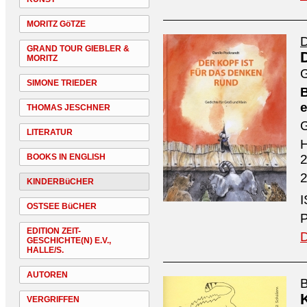
MORITZ GöTZE
D
GRAND TOUR GIEBLER &
MORITZ
G
SIMONE TRIEDER
B
e
THOMAS JESCHNER
G
LITERATUR
H
BOOKS IN ENGLISH
2
2
KINDERBüCHER
I
OSTSEE BüCHER
P
EDITION ZEIT-
D
GESCHICHTE(N) E.V.,
HALLE/S.
AUTOREN
B
VERGRIFFEN