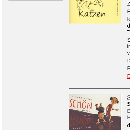
Z
B
K
d
"
S
i
v
I
P
D
S
E
H
d