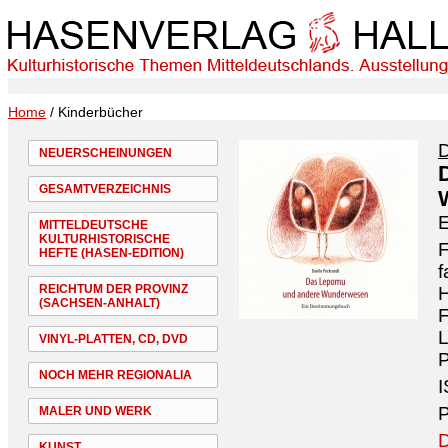
Home
/ Kinderbücher
D
NEUERSCHEINUNGEN
GESAMTVERZEICHNIS
MITTELDEUTSCHE
KULTURHISTORISCHE
F
HEFTE (HASEN-EDITION)
f
REICHTUM DER PROVINZ
H
(SACHSEN-ANHALT)
F
VINYL-PLATTEN, CD, DVD
P
NOCH MEHR REGIONALIA
I
P
MALER UND WERK
D
KUNST