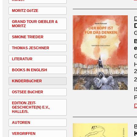
MORITZ GöTZE
D
GRAND TOUR GIEBLER &
MORITZ
G
SIMONE TRIEDER
B
e
THOMAS JESCHNER
G
LITERATUR
H
BOOKS IN ENGLISH
2
2
KINDERBüCHER
I
OSTSEE BüCHER
P
EDITION ZEIT-
D
GESCHICHTE(N) E.V.,
HALLE/S.
AUTOREN
B
VERGRIFFEN