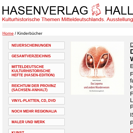
Home
/ Kinderbücher
D
NEUERSCHEINUNGEN
GESAMTVERZEICHNIS
MITTELDEUTSCHE
KULTURHISTORISCHE
F
HEFTE (HASEN-EDITION)
f
REICHTUM DER PROVINZ
H
(SACHSEN-ANHALT)
F
VINYL-PLATTEN, CD, DVD
P
NOCH MEHR REGIONALIA
I
P
MALER UND WERK
D
KUNST