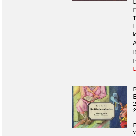
D
F
T
I
k
A
I
P
D
2
E
v