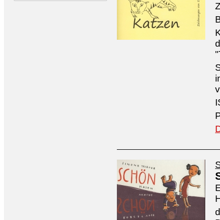
Z
B
K
d
"
S
i
v
I
P
D
S
E
H
d