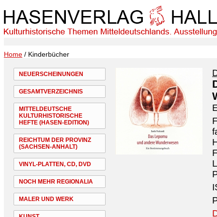
Home
/ Kinderbücher
D
NEUERSCHEINUNGEN
GESAMTVERZEICHNIS
MITTELDEUTSCHE
KULTURHISTORISCHE
F
HEFTE (HASEN-EDITION)
f
REICHTUM DER PROVINZ
H
(SACHSEN-ANHALT)
F
VINYL-PLATTEN, CD, DVD
P
NOCH MEHR REGIONALIA
I
P
MALER UND WERK
D
KUNST