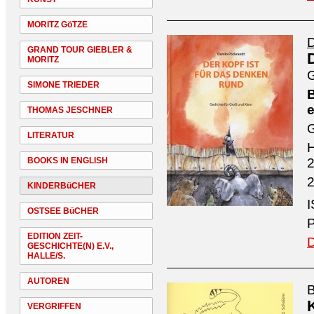
MORITZ GöTZE
D
GRAND TOUR GIEBLER &
MORITZ
G
SIMONE TRIEDER
B
e
THOMAS JESCHNER
G
LITERATUR
H
BOOKS IN ENGLISH
2
2
KINDERBüCHER
I
OSTSEE BüCHER
P
EDITION ZEIT-
D
GESCHICHTE(N) E.V.,
HALLE/S.
AUTOREN
B
VERGRIFFEN