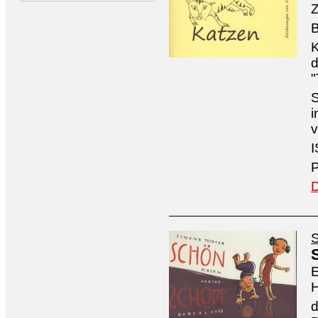
Z
B
K
d
"
S
i
v
I
P
D
S
E
H
d