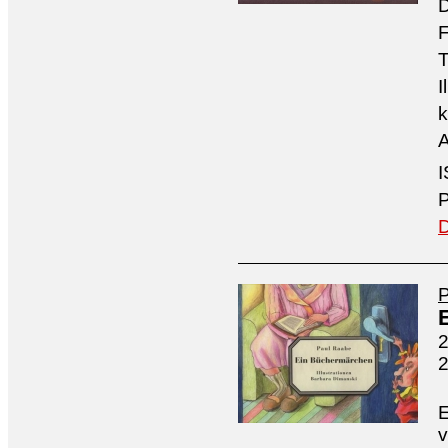
D
F
T
I
k
A
I
P
D
2
E
v