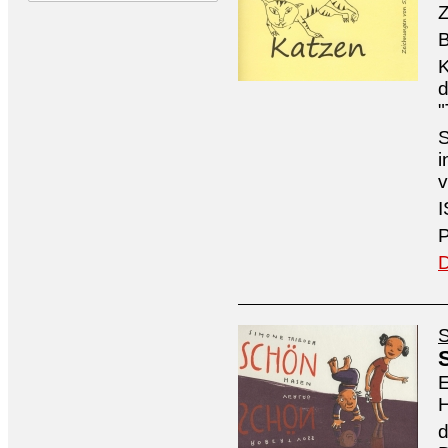
Z
B
K
d
"
S
i
v
I
P
D
S
E
H
d