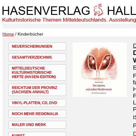
Home
/ Kinderbücher
D
NEUERSCHEINUNGEN
GESAMTVERZEICHNIS
MITTELDEUTSCHE
KULTURHISTORISCHE
F
HEFTE (HASEN-EDITION)
f
REICHTUM DER PROVINZ
H
(SACHSEN-ANHALT)
F
VINYL-PLATTEN, CD, DVD
P
NOCH MEHR REGIONALIA
I
P
MALER UND WERK
D
KUNST