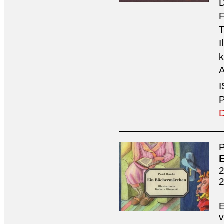
D
F
T
I
k
A
I
P
D
2
E
v