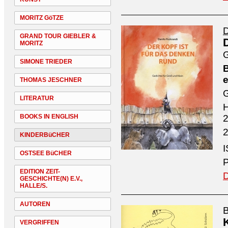
MORITZ GöTZE
D
GRAND TOUR GIEBLER &
MORITZ
G
SIMONE TRIEDER
B
e
THOMAS JESCHNER
G
LITERATUR
H
BOOKS IN ENGLISH
2
2
KINDERBüCHER
I
OSTSEE BüCHER
P
EDITION ZEIT-
D
GESCHICHTE(N) E.V.,
HALLE/S.
AUTOREN
B
VERGRIFFEN