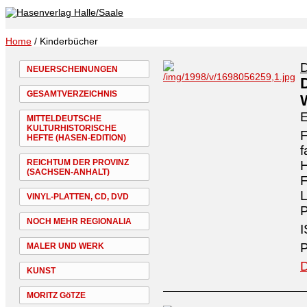
Home
/ Kinderbücher
D
NEUERSCHEINUNGEN
GESAMTVERZEICHNIS
MITTELDEUTSCHE
KULTURHISTORISCHE
F
HEFTE (HASEN-EDITION)
f
REICHTUM DER PROVINZ
H
(SACHSEN-ANHALT)
F
VINYL-PLATTEN, CD, DVD
P
NOCH MEHR REGIONALIA
I
P
MALER UND WERK
D
KUNST
MORITZ GöTZE