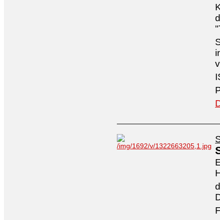
K
d
"
S
i
v
I
P
D
S
E
H
d
D
F