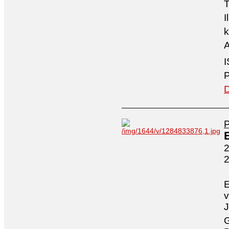
T
I
k
A
I
P
D
2
E
v
J
G