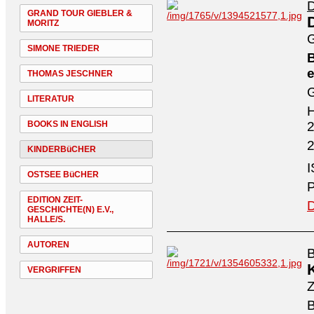
D
GRAND TOUR GIEBLER &
MORITZ
G
SIMONE TRIEDER
B
e
THOMAS JESCHNER
G
LITERATUR
H
BOOKS IN ENGLISH
2
2
KINDERBüCHER
I
OSTSEE BüCHER
P
EDITION ZEIT-
D
GESCHICHTE(N) E.V.,
HALLE/S.
AUTOREN
B
VERGRIFFEN
Z
B