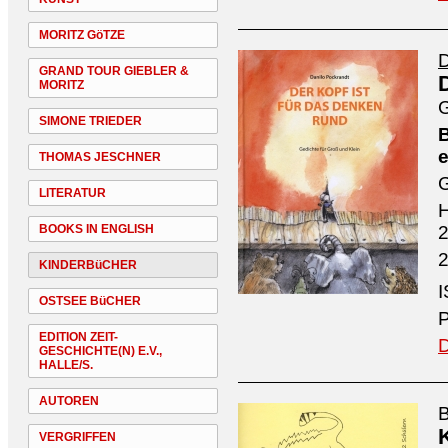
MORITZ GöTZE
D
GRAND TOUR GIEBLER &
MORITZ
G
SIMONE TRIEDER
B
e
THOMAS JESCHNER
G
LITERATUR
H
BOOKS IN ENGLISH
2
2
KINDERBüCHER
I
OSTSEE BüCHER
P
EDITION ZEIT-
D
GESCHICHTE(N) E.V.,
HALLE/S.
AUTOREN
B
VERGRIFFEN