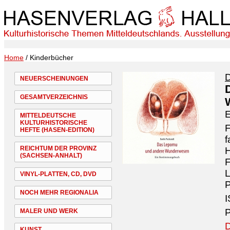
Home
/ Kinderbücher
D
NEUERSCHEINUNGEN
GESAMTVERZEICHNIS
MITTELDEUTSCHE
KULTURHISTORISCHE
F
HEFTE (HASEN-EDITION)
f
REICHTUM DER PROVINZ
H
(SACHSEN-ANHALT)
F
VINYL-PLATTEN, CD, DVD
P
NOCH MEHR REGIONALIA
I
P
MALER UND WERK
D
KUNST