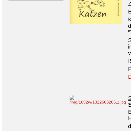
Z
B
K
d
"
S
i
v
I
P
D
S
E
H
d