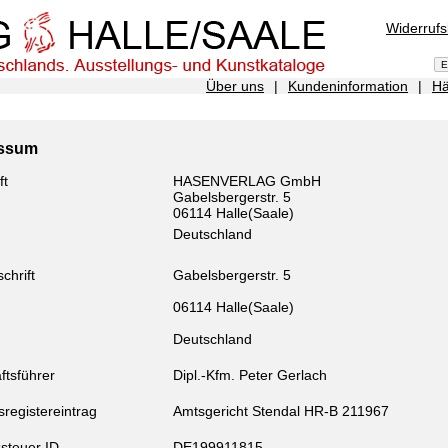
Widerruf
Über uns
|
Kundeninformation
|
Hä
essum
ft
HASENVERLAG GmbH
Gabelsbergerstr. 5
06114 Halle(Saale)
Deutschland
chrift
Gabelsbergerstr. 5
06114 Halle(Saale)
Deutschland
ftsführer
Dipl.-Kfm. Peter Gerlach
registereintrag
Amtsgericht Stendal HR-B 211967
steuer ID
DE199911815