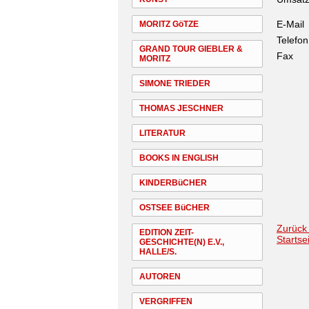
E-Mail
MORITZ GöTZE
Telefon
GRAND TOUR GIEBLER &
Fax
MORITZ
SIMONE TRIEDER
THOMAS JESCHNER
LITERATUR
BOOKS IN ENGLISH
KINDERBüCHER
OSTSEE BüCHER
Zurück
EDITION ZEIT-
Startse
GESCHICHTE(N) E.V.,
HALLE/S.
AUTOREN
VERGRIFFEN