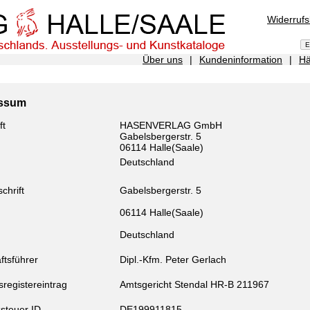
Widerruf
Über uns
|
Kundeninformation
|
Hä
essum
ft
HASENVERLAG GmbH
Gabelsbergerstr. 5
06114 Halle(Saale)
Deutschland
chrift
Gabelsbergerstr. 5
06114 Halle(Saale)
Deutschland
ftsführer
Dipl.-Kfm. Peter Gerlach
registereintrag
Amtsgericht Stendal HR-B 211967
steuer ID
DE199911815