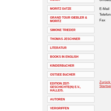
E-Mail
MORITZ GöTZE
Telefon
GRAND TOUR GIEBLER &
Fax
MORITZ
SIMONE TRIEDER
THOMAS JESCHNER
LITERATUR
BOOKS IN ENGLISH
KINDERBüCHER
OSTSEE BüCHER
Zurück
EDITION ZEIT-
Startse
GESCHICHTE(N) E.V.,
HALLE/S.
AUTOREN
VERGRIFFEN