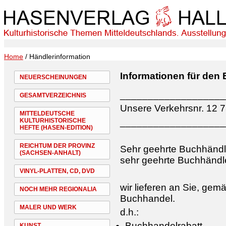
Home
/ Händlerinformation
Informationen für den
NEUERSCHEINUNGEN
___________________
GESAMTVERZEICHNIS
Unsere Verkehrsnr. 12 
MITTELDEUTSCHE
___________________
KULTURHISTORISCHE
HEFTE (HASEN-EDITION)
REICHTUM DER PROVINZ
Sehr geehrte Buchhändl
(SACHSEN-ANHALT)
sehr geehrte Buchhändle
VINYL-PLATTEN, CD, DVD
wir lieferen an Sie, ge
NOCH MEHR REGIONALIA
Buchhandel.
MALER UND WERK
d.h.:
Buchhandelrabatt
KUNST