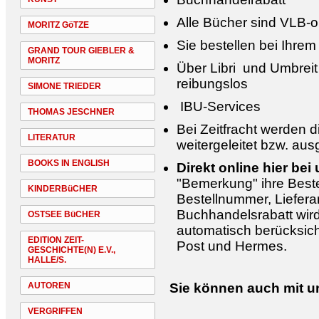
Alle Bücher sind VLB-on
MORITZ GöTZE
Sie bestellen bei Ihre
GRAND TOUR GIEBLER &
MORITZ
Über Libri und Umbreit
reibungslos
SIMONE TRIEDER
IBU-Services
THOMAS JESCHNER
Bei Zeitfracht werden d
LITERATUR
weitergeleitet bzw. au
BOOKS IN ENGLISH
Direkt online hier bei 
"Bemerkung" ihre Best
KINDERBüCHER
Bestellnummer, Lieferan
Buchhandelsrabatt wir
OSTSEE BüCHER
automatisch berücksich
EDITION ZEIT-
Post und Hermes.
GESCHICHTE(N) E.V.,
HALLE/S.
AUTOREN
Sie können auch mit u
VERGRIFFEN