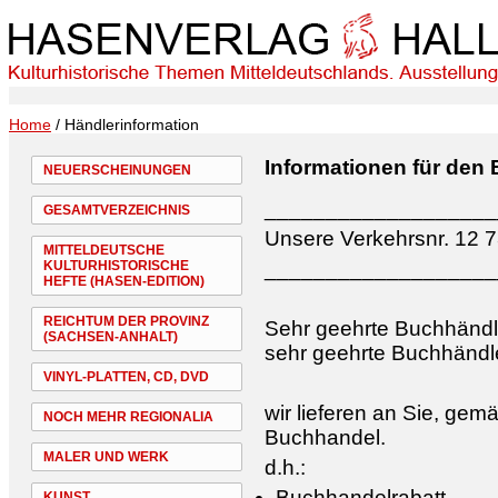
Home
/ Händlerinformation
Informationen für den
NEUERSCHEINUNGEN
___________________
GESAMTVERZEICHNIS
Unsere Verkehrsnr. 12 
MITTELDEUTSCHE
___________________
KULTURHISTORISCHE
HEFTE (HASEN-EDITION)
REICHTUM DER PROVINZ
Sehr geehrte Buchhändl
(SACHSEN-ANHALT)
sehr geehrte Buchhändle
VINYL-PLATTEN, CD, DVD
wir lieferen an Sie, ge
NOCH MEHR REGIONALIA
Buchhandel.
MALER UND WERK
d.h.:
Buchhandelrabatt
KUNST