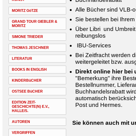
Alle Bücher sind VLB-on
MORITZ GöTZE
Sie bestellen bei Ihre
GRAND TOUR GIEBLER &
MORITZ
Über Libri und Umbreit
reibungslos
SIMONE TRIEDER
IBU-Services
THOMAS JESCHNER
Bei Zeitfracht werden d
LITERATUR
weitergeleitet bzw. au
BOOKS IN ENGLISH
Direkt online hier bei 
"Bemerkung" ihre Best
KINDERBüCHER
Bestellnummer, Lieferan
Buchhandelsrabatt wir
OSTSEE BüCHER
automatisch berücksich
EDITION ZEIT-
Post und Hermes.
GESCHICHTE(N) E.V.,
HALLE/S.
AUTOREN
Sie können auch mit u
VERGRIFFEN