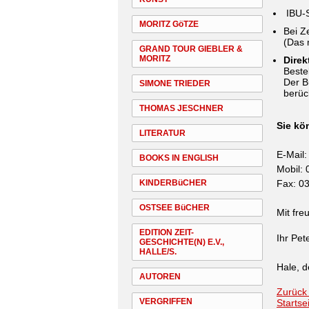
IBU-S
MORITZ GöTZE
Bei Z
(Das 
GRAND TOUR GIEBLER &
MORITZ
Direk
Beste
Der B
SIMONE TRIEDER
berüc
THOMAS JESCHNER
Sie kö
LITERATUR
E-Mail
BOOKS IN ENGLISH
Mobil:
KINDERBüCHER
Fax: 03
OSTSEE BüCHER
Mit fre
EDITION ZEIT-
Ihr Pet
GESCHICHTE(N) E.V.,
HALLE/S.
Hale, 
AUTOREN
Zurück
VERGRIFFEN
Startse