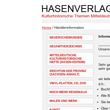
Home
/ Händlerinformation
Inform
NEUERSCHEINUNGEN
_____
GESAMTVERZEICHNIS
Unsere
_____
MITTELDEUTSCHE
KULTURHISTORISCHE
HEFTE (HASEN-EDITION)
Sehr g
sehr g
REICHTUM DER PROVINZ
(SACHSEN-ANHALT)
wir lie
VINYL-PLATTEN, CD, DVD
d.h.:
Buchh
NOCH MEHR REGIONALIA
Alle 
MALER UND WERK
Sie b
Über 
KUNST