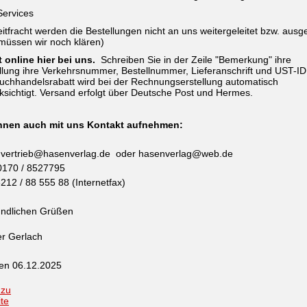
ervices
eitfracht werden die Bestellungen nicht an uns weitergeleitet bzw. ausg
müssen wir noch klären)
t online hier bei uns.
Schreiben Sie in der Zeile "Bemerkung" ihre
llung ihre Verkehrsnummer, Bestellnummer, Lieferanschrift und UST-ID 
uchhandelsrabatt wird bei der Rechnungserstellung automatisch
ksichtigt. Versand erfolgt über Deutsche Post und Hermes.
nnen auch mit uns Kontakt aufnehmen:
: vertrieb@hasenverlag.de oder hasenverlag@web.de
 0170 / 8527795
212 / 88 555 88 (Internetfax)
undlichen Grüßen
er Gerlach
den 06.12.2025
 zu
ite