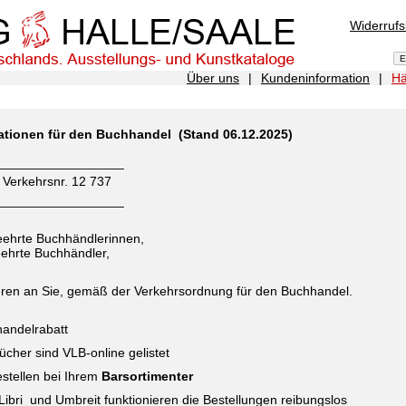
Widerruf
Über uns
|
Kundeninformation
|
Hä
ationen für den Buchhandel (Stand 06.12.2025)
__________________
 Verkehrsnr. 12 737
__________________
eehrte Buchhändlerinnen,
eehrte Buchhändler,
feren an Sie, gemäß der Verkehrsordnung für den Buchhandel.
andelrabatt
Bücher sind VLB-online gelistet
estellen bei Ihrem
Barsortimenter
Libri und Umbreit funktionieren die Bestellungen reibungslos