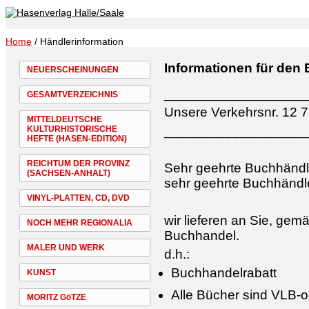
Home
/ Händlerinformation
Informationen für den
NEUERSCHEINUNGEN
___________________
GESAMTVERZEICHNIS
Unsere Verkehrsnr. 12 
MITTELDEUTSCHE
___________________
KULTURHISTORISCHE
HEFTE (HASEN-EDITION)
REICHTUM DER PROVINZ
Sehr geehrte Buchhändl
(SACHSEN-ANHALT)
sehr geehrte Buchhändle
VINYL-PLATTEN, CD, DVD
wir lieferen an Sie, ge
NOCH MEHR REGIONALIA
Buchhandel.
MALER UND WERK
d.h.:
Buchhandelrabatt
KUNST
Alle Bücher sind VLB-on
MORITZ GöTZE