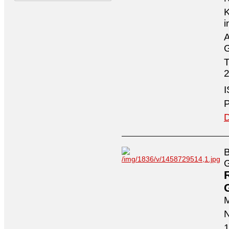
K
i
A
G
T
2
I
P
D
B
G
M
N
1