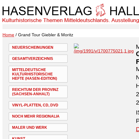
Home
/ Grand Tour Giebler & Moritz
M
NEUERSCHEINUNGEN
GESAMTVERZEICHNIS
M
MITTELDEUTSCHE
KULTURHISTORISCHE
N
HEFTE (HASEN-EDITION)
H
REICHTUM DER PROVINZ
2
(SACHSEN-ANHALT)
2
VINYL-PLATTEN, CD, DVD
I
NOCH MEHR REGIONALIA
P
MALER UND WERK
D
KUNST