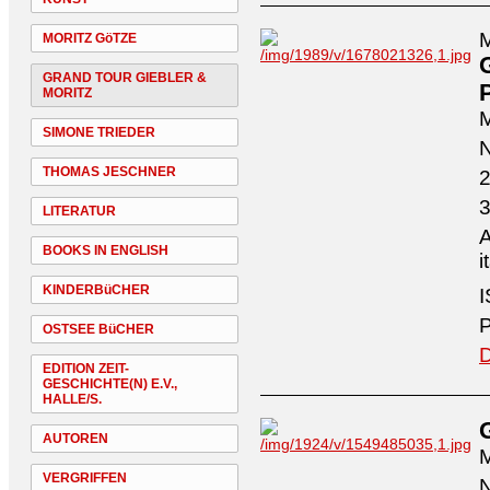
M
MORITZ GöTZE
GRAND TOUR GIEBLER &
P
MORITZ
M
SIMONE TRIEDER
N
THOMAS JESCHNER
2
3
LITERATUR
A
BOOKS IN ENGLISH
i
KINDERBüCHER
I
P
OSTSEE BüCHER
D
EDITION ZEIT-
GESCHICHTE(N) E.V.,
HALLE/S.
AUTOREN
M
VERGRIFFEN
N