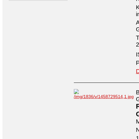
K
i
A
G
T
2
I
P
D
B
G
M
N
1