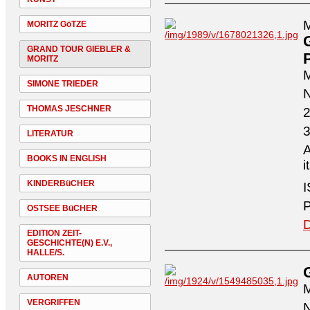
M
MORITZ GöTZE
GRAND TOUR GIEBLER &
P
MORITZ
M
SIMONE TRIEDER
N
THOMAS JESCHNER
2
3
LITERATUR
A
BOOKS IN ENGLISH
i
KINDERBüCHER
I
P
OSTSEE BüCHER
D
EDITION ZEIT-
GESCHICHTE(N) E.V.,
HALLE/S.
AUTOREN
M
VERGRIFFEN
N