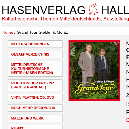
Home
/ Grand Tour Giebler & Moritz
M
NEUERSCHEINUNGEN
GESAMTVERZEICHNIS
M
MITTELDEUTSCHE
KULTURHISTORISCHE
N
HEFTE (HASEN-EDITION)
H
REICHTUM DER PROVINZ
2
(SACHSEN-ANHALT)
2
VINYL-PLATTEN, CD, DVD
I
NOCH MEHR REGIONALIA
P
MALER UND WERK
D
KUNST