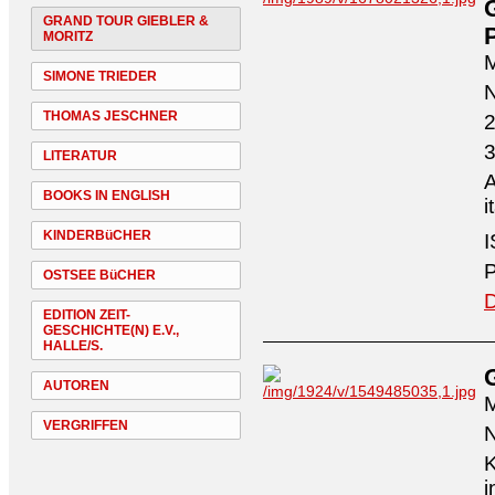
GRAND TOUR GIEBLER &
P
MORITZ
M
SIMONE TRIEDER
N
THOMAS JESCHNER
2
3
LITERATUR
A
BOOKS IN ENGLISH
i
KINDERBüCHER
I
P
OSTSEE BüCHER
D
EDITION ZEIT-
GESCHICHTE(N) E.V.,
HALLE/S.
AUTOREN
M
VERGRIFFEN
N
K
i