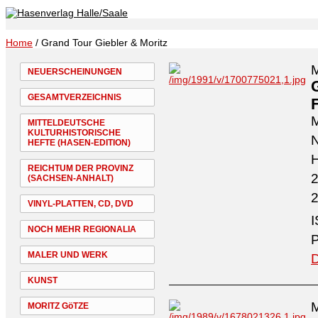
Home
/ Grand Tour Giebler & Moritz
M
NEUERSCHEINUNGEN
GESAMTVERZEICHNIS
M
MITTELDEUTSCHE
KULTURHISTORISCHE
N
HEFTE (HASEN-EDITION)
H
REICHTUM DER PROVINZ
2
(SACHSEN-ANHALT)
2
VINYL-PLATTEN, CD, DVD
I
NOCH MEHR REGIONALIA
P
MALER UND WERK
D
KUNST
M
MORITZ GöTZE