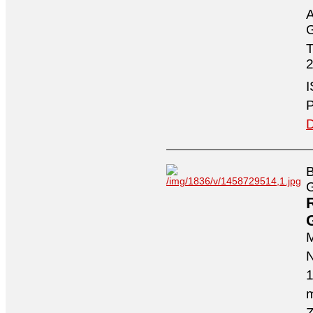
A
G
T
2
I
P
D
B
G
M
N
1
m
Z