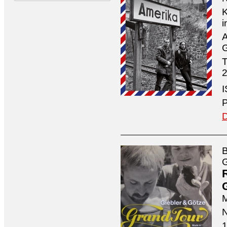
K
i
A
G
T
2
I
P
D
B
G
M
N
1