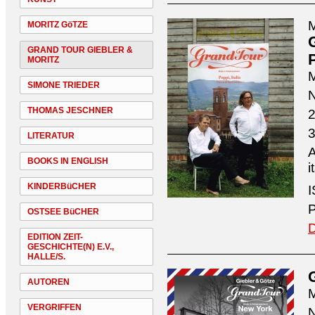
M
MORITZ GöTZE
GRAND TOUR GIEBLER &
P
MORITZ
M
SIMONE TRIEDER
N
THOMAS JESCHNER
2
3
LITERATUR
A
BOOKS IN ENGLISH
i
KINDERBüCHER
I
P
OSTSEE BüCHER
D
EDITION ZEIT-
GESCHICHTE(N) E.V.,
HALLE/S.
AUTOREN
M
VERGRIFFEN
N