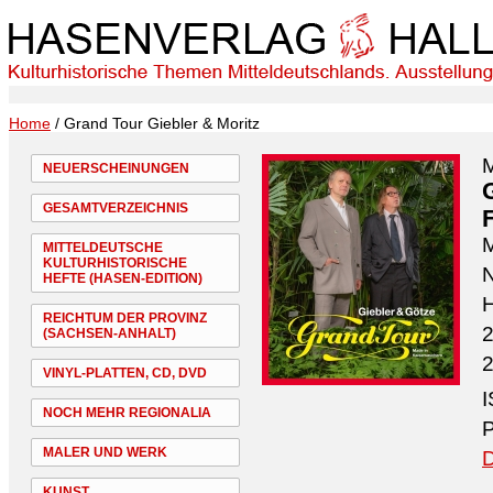
Home
/ Grand Tour Giebler & Moritz
M
NEUERSCHEINUNGEN
GESAMTVERZEICHNIS
M
MITTELDEUTSCHE
KULTURHISTORISCHE
N
HEFTE (HASEN-EDITION)
H
REICHTUM DER PROVINZ
2
(SACHSEN-ANHALT)
2
VINYL-PLATTEN, CD, DVD
I
NOCH MEHR REGIONALIA
P
MALER UND WERK
D
KUNST