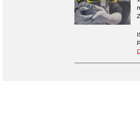
m
Z
I
P
D