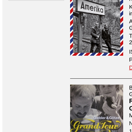
K
i
A
G
T
2
I
P
D
B
G
M
N
1