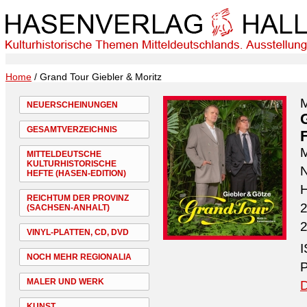
Home
/ Grand Tour Giebler & Moritz
M
NEUERSCHEINUNGEN
GESAMTVERZEICHNIS
M
MITTELDEUTSCHE
KULTURHISTORISCHE
N
HEFTE (HASEN-EDITION)
H
REICHTUM DER PROVINZ
2
(SACHSEN-ANHALT)
2
VINYL-PLATTEN, CD, DVD
I
NOCH MEHR REGIONALIA
P
MALER UND WERK
D
KUNST