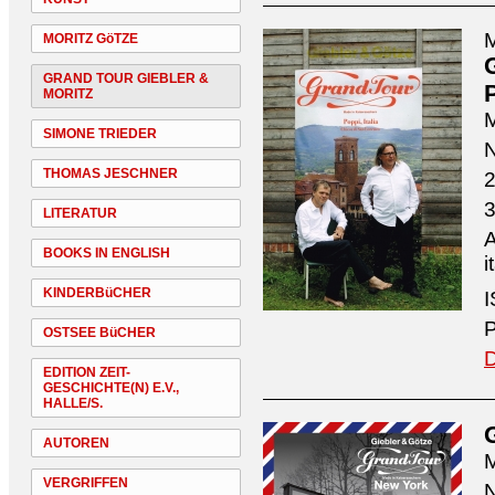
M
MORITZ GöTZE
GRAND TOUR GIEBLER &
P
MORITZ
M
SIMONE TRIEDER
N
THOMAS JESCHNER
2
3
LITERATUR
A
BOOKS IN ENGLISH
i
KINDERBüCHER
I
P
OSTSEE BüCHER
D
EDITION ZEIT-
GESCHICHTE(N) E.V.,
HALLE/S.
AUTOREN
M
VERGRIFFEN
N