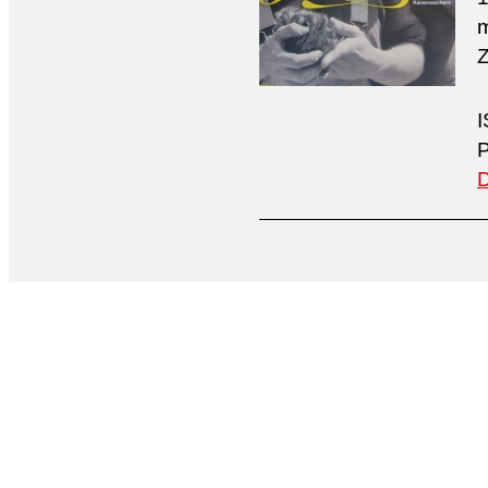
m
Z
I
P
D