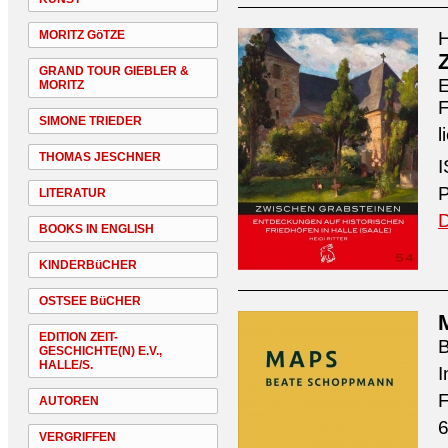
MORITZ GöTZE
H
GRAND TOUR GIEBLER &
E
MORITZ
F
SIMONE TRIEDER
l
THOMAS JESCHNER
I
P
LITERATUR
D
BOOKS IN ENGLISH
KINDERBüCHER
OSTSEE BüCHER
EDITION ZEIT-
GESCHICHTE(N) E.V.,
HALLE/S.
I
F
AUTOREN
6
VERGRIFFEN