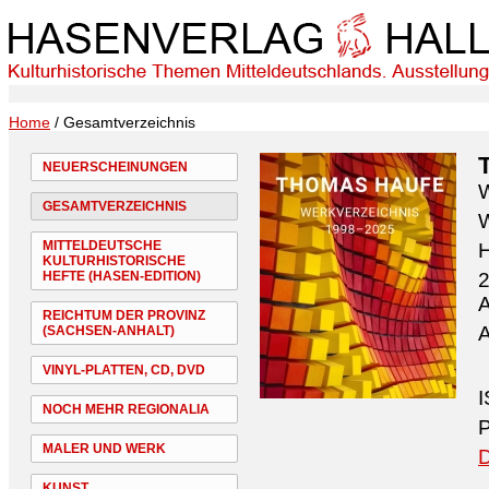
Home
/ Gesamtverzeichnis
NEUERSCHEINUNGEN
W
GESAMTVERZEICHNIS
W
MITTELDEUTSCHE
H
KULTURHISTORISCHE
HEFTE (HASEN-EDITION)
2
A
REICHTUM DER PROVINZ
A
(SACHSEN-ANHALT)
VINYL-PLATTEN, CD, DVD
I
NOCH MEHR REGIONALIA
P
MALER UND WERK
D
KUNST