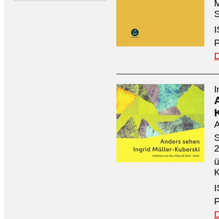
M
S
I
P
D
I
A
S
ü
K
I
P
D