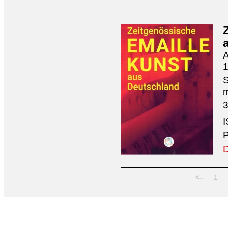
A
1
S
3
I
P
D
<–
1