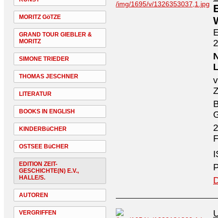
MORITZ GöTZE
E
GRAND TOUR GIEBLER &
MORITZ
SIMONE TRIEDER
THOMAS JESCHNER
v
Z
LITERATUR
B
BOOKS IN ENGLISH
2
KINDERBüCHER
F
OSTSEE BüCHER
I
EDITION ZEIT-
P
GESCHICHTE(N) E.V.,
HALLE/S.
D
AUTOREN
U
VERGRIFFEN