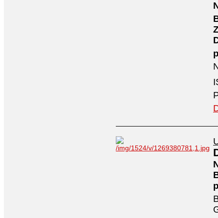
N
B
Z
N
I
P
D
U
N
B
B
G