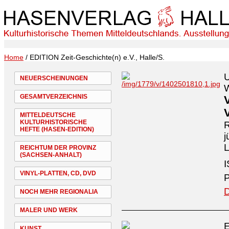
Home
/ EDITION Zeit-Geschichte(n) e.V., Halle/S.
U
NEUERSCHEINUNGEN
W
GESAMTVERZEICHNIS
MITTELDEUTSCHE
KULTURHISTORISCHE
R
HEFTE (HASEN-EDITION)
j
L
REICHTUM DER PROVINZ
(SACHSEN-ANHALT)
I
VINYL-PLATTEN, CD, DVD
P
D
NOCH MEHR REGIONALIA
MALER UND WERK
E
KUNST