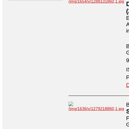
E
i
B
9
I
P
D
B
F