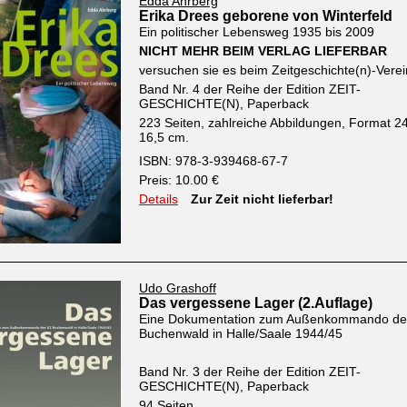
Edda Ahrberg
Erika Drees geborene von Winterfeld
Ein politischer Lebensweg 1935 bis 2009
NICHT MEHR BEIM VERLAG LIEFERBAR
versuchen sie es beim Zeitgeschichte(n)-Verei
Band Nr. 4 der Reihe der Edition ZEIT-
GESCHICHTE(N), Paperback
223 Seiten, zahlreiche Abbildungen, Format 24
16,5 cm.
ISBN: 978-3-939468-67-7
Preis: 10.00 €
Details
Zur Zeit nicht lieferbar!
Udo Grashoff
Das vergessene Lager (2.Auflage)
Eine Dokumentation zum Außenkommando de
Buchenwald in Halle/Saale 1944/45
Band Nr. 3 der Reihe der Edition ZEIT-
GESCHICHTE(N), Paperback
94 Seiten