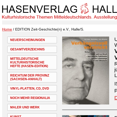
Home
/ EDITION Zeit-Geschichte(n) e.V., Halle/S.
U
NEUERSCHEINUNGEN
W
GESAMTVERZEICHNIS
MITTELDEUTSCHE
KULTURHISTORISCHE
R
HEFTE (HASEN-EDITION)
j
L
REICHTUM DER PROVINZ
(SACHSEN-ANHALT)
I
VINYL-PLATTEN, CD, DVD
P
D
NOCH MEHR REGIONALIA
MALER UND WERK
KUNST