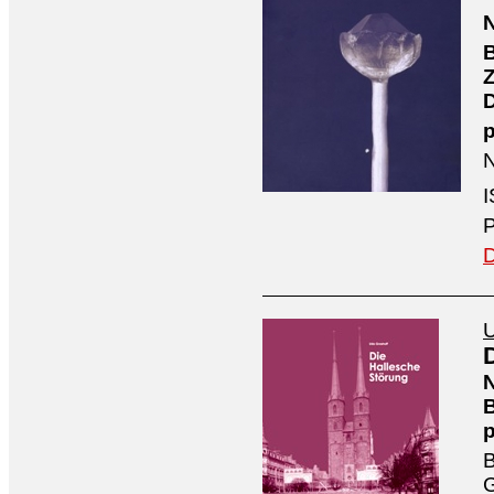
N
B
Z
N
I
P
D
U
N
B
B
G