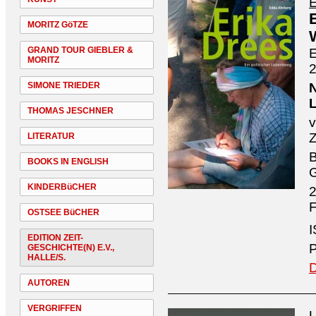
E
MORITZ GöTZE
GRAND TOUR GIEBLER &
E
MORITZ
SIMONE TRIEDER
THOMAS JESCHNER
v
Z
LITERATUR
B
BOOKS IN ENGLISH
KINDERBüCHER
2
F
OSTSEE BüCHER
I
EDITION ZEIT-
P
GESCHICHTE(N) E.V.,
HALLE/S.
D
AUTOREN
VERGRIFFEN
U