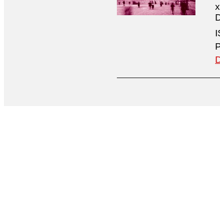
x
D
I
P
D