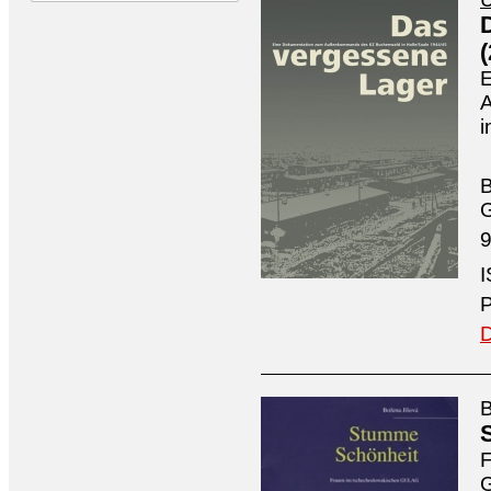
E
i
B
9
I
P
D
B
F