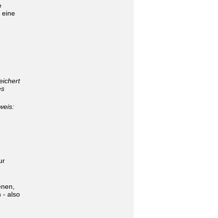
e
 eine
eichert
es
weis:
ur
enen,
 - also