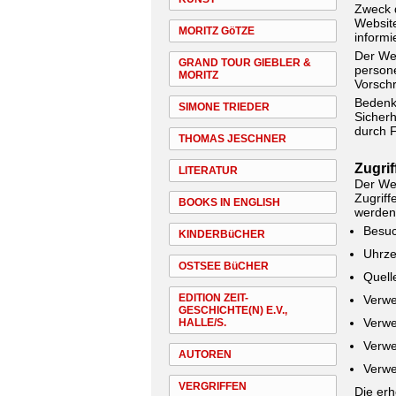
Zweck 
Websit
MORITZ GöTZE
informi
Der Web
GRAND TOUR GIEBLER &
person
MORITZ
Vorschr
Bedenke
SIMONE TRIEDER
Sicherh
durch F
THOMAS JESCHNER
Zugri
LITERATUR
Der Web
Zugriff
BOOKS IN ENGLISH
werden 
Besuc
KINDERBüCHER
Uhrze
OSTSEE BüCHER
Quell
EDITION ZEIT-
Verwe
GESCHICHTE(N) E.V.,
Verwe
HALLE/S.
Verwe
AUTOREN
Verwe
VERGRIFFEN
Die erh