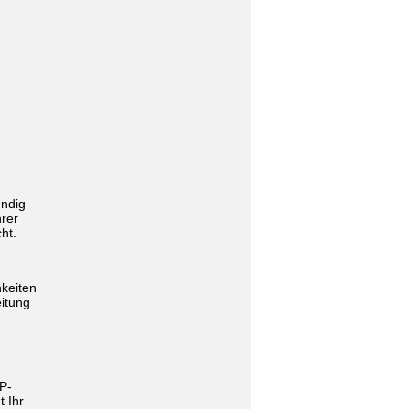
endig
hrer
ht.
keiten
itung
IP-
t Ihr