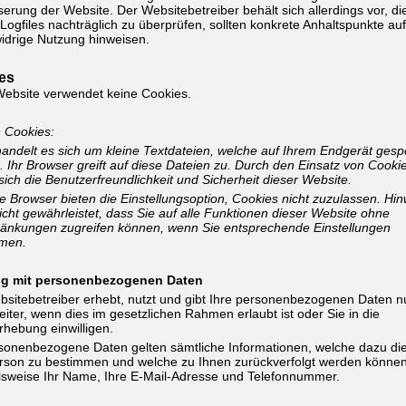
erung der Website. Der Websitebetreiber behält sich allerdings vor, di
Logfiles nachträglich zu überprüfen, sollten konkrete Anhaltspunkte auf
idrige Nutzung hinweisen.
es
Website verwendet keine Cookies.
n Cookies:
andelt es sich um kleine Textdateien, welche auf Ihrem Endgerät gesp
 Ihr Browser greift auf diese Dateien zu. Durch den Einsatz von Cooki
sich die Benutzerfreundlichkeit und Sicherheit dieser Website.
 Browser bieten die Einstellungsoption, Cookies nicht zuzulassen. Hin
nicht gewährleistet, dass Sie auf alle Funktionen dieser Website ohne
ränkungen zugreifen können, wenn Sie entsprechende Einstellungen
men.
g mit personenbezogenen Daten
sitebetreiber erhebt, nutzt und gibt Ihre personenbezogenen Daten n
iter, wenn dies im gesetzlichen Rahmen erlaubt ist oder Sie in die
hebung einwilligen.
rsonenbezogene Daten gelten sämtliche Informationen, welche dazu di
rson zu bestimmen und welche zu Ihnen zurückverfolgt werden können
lsweise Ihr Name, Ihre E-Mail-Adresse und Telefonnummer.