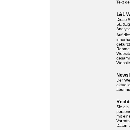
Text ge
1&1 W
Diese W
SE (Eig
Analys
Auf die
innerha
gekürzt
Rahmen
Website
gesamm
Website
Newsl
Der Web
aktuell
abonni
Recht
Sie als
person
mit ein
Vorrats
Daten 