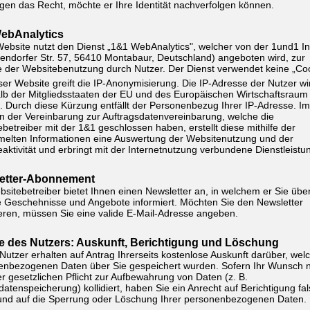
gen das Recht, möchte er Ihre Identität nachverfolgen können.
ebAnalytics
ebsite nutzt den Dienst „1&1 WebAnalytics", welcher von der 1und1 In
endorfer Str. 57, 56410 Montabaur, Deutschland) angeboten wird, zur
e der Websitebenutzung durch Nutzer. Der Dienst verwendet keine „Co
ser Website greift die IP-Anonymisierung. Die IP-Adresse der Nutzer wi
lb der Mitgliedsstaaten der EU und des Europäischen Wirtschaftsraum
. Durch diese Kürzung entfällt der Personenbezug Ihrer IP-Adresse. Im
 der Vereinbarung zur Auftragsdatenvereinbarung, welche die
betreiber mit der 1&1 geschlossen haben, erstellt diese mithilfe der
elten Informationen eine Auswertung der Websitenutzung und der
aktivität und erbringt mit der Internetnutzung verbundene Dienstleistu
etter-Abonnement
sitebetreiber bietet Ihnen einen Newsletter an, in welchem er Sie übe
e Geschehnisse und Angebote informiert. Möchten Sie den Newsletter
eren, müssen Sie eine valide E-Mail-Adresse angeben.
e des Nutzers: Auskunft, Berichtigung und Löschung
 Nutzer erhalten auf Antrag Ihrerseits kostenlose Auskunft darüber, wel
enbezogenen Daten über Sie gespeichert wurden. Sofern Ihr Wunsch n
er gesetzlichen Pflicht zur Aufbewahrung von Daten (z. B.
datenspeicherung) kollidiert, haben Sie ein Anrecht auf Berichtigung fa
und auf die Sperrung oder Löschung Ihrer personenbezogenen Daten.