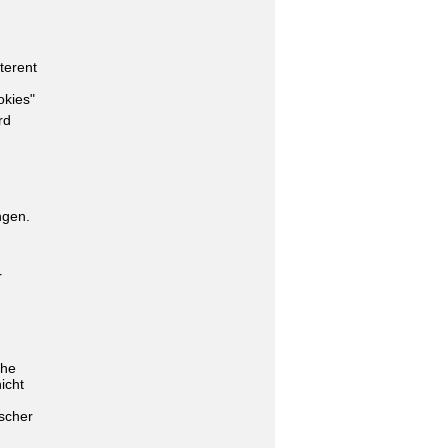
terent
okies"
rd
ngen.
r
che
icht
lscher