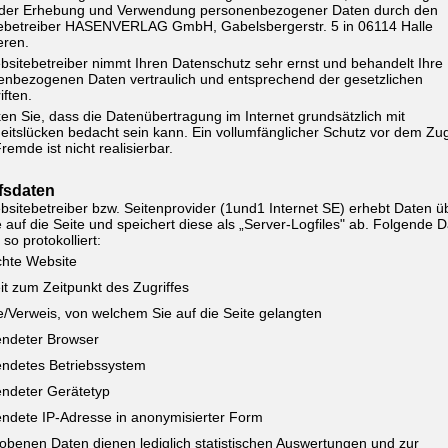
der Erhebung und Verwendung personenbezogener Daten durch den
ebetreiber HASENVERLAG GmbH, Gabelsbergerstr. 5 in 06114 Halle
eren.
sitebetreiber nimmt Ihren Datenschutz sehr ernst und behandelt Ihre
enbezogenen Daten vertraulich und entsprechend der gesetzlichen
iften.
n Sie, dass die Datenübertragung im Internet grundsätzlich mit
eitslücken bedacht sein kann. Ein vollumfänglicher Schutz vor dem Zugr
remde ist nicht realisierbar.
ffsdaten
sitebetreiber bzw. Seitenprovider (1und1 Internet SE) erhebt Daten ü
e auf die Seite und speichert diese als „Server-Logfiles" ab. Folgende 
so protokolliert:
hte Website
it zum Zeitpunkt des Zugriffes
e/Verweis, von welchem Sie auf die Seite gelangten
ndeter Browser
ndetes Betriebssystem
ndeter Gerätetyp
ndete IP-Adresse in anonymisierter Form
obenen Daten dienen lediglich statistischen Auswertungen und zur