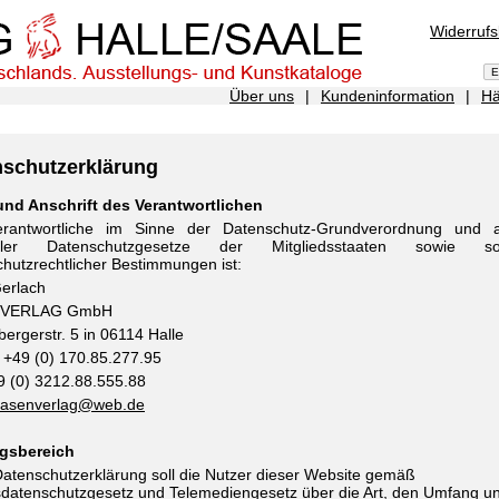
Widerruf
Über uns
|
Kundeninformation
|
Hä
nschutzerklärung
nd Anschrift des Verantwortlichen
rantwortliche im Sinne der Datenschutz-Grundverordnung und a
naler Datenschutzgesetze der Mitgliedsstaaten sowie son
hutzrechtlicher Bestimmungen ist:
Gerlach
VERLAG GmbH
ergerstr. 5 in 06114 Halle
 +49 (0) 170.85.277.95
9 (0) 3212.88.555.88
asenverlag@web.de
gsbereich
atenschutzerklärung soll die Nutzer dieser Website gemäß
datenschutzgesetz und Telemediengesetz über die Art, den Umfang u