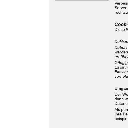
Verbess
Server-
rechtsw
Cooki
Diese 
Defitio
Dabei h
werden.
erhöht 
Gängige
Es ist 
Einsch
vorneh
Umgan
Der Web
dann we
Datener
Als pe
Ihre Pe
beispie