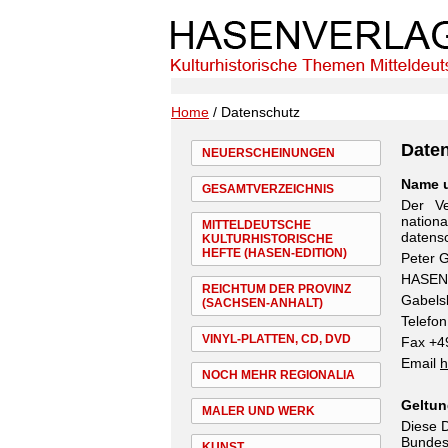
Home
/ Datenschutz
Date
NEUERSCHEINUNGEN
Name u
GESAMTVERZEICHNIS
Der Ve
natio
MITTELDEUTSCHE
datensc
KULTURHISTORISCHE
HEFTE (HASEN-EDITION)
Peter 
HASEN
REICHTUM DER PROVINZ
Gabelsb
(SACHSEN-ANHALT)
Telefon
VINYL-PLATTEN, CD, DVD
Fax +4
Email
h
NOCH MEHR REGIONALIA
Geltun
MALER UND WERK
Diese D
Bundes
KUNST