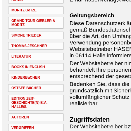
MORITZ GöTZE
Geltungsbereich
GRAND TOUR GIEBLER &
Diese Datenschutzerklär
MORITZ
gemäß Bundesdatenschu
über die Art, den Umfa
SIMONE TRIEDER
Verwendung personenbe
THOMAS JESCHNER
Websitebetreiber HASE
in 06114 Halle informier
LITERATUR
Der Websitebetreiber ni
BOOKS IN ENGLISH
behandelt Ihre persone
entsprechend der gesetz
KINDERBüCHER
Bedenken Sie, dass die 
OSTSEE BüCHER
grundsätzlich mit Sicher
vollumfänglicher Schutz 
EDITION ZEIT-
realisierbar.
GESCHICHTE(N) E.V.,
HALLE/S.
AUTOREN
Zugriffsdaten
Der Websitebetreiber bz
VERGRIFFEN