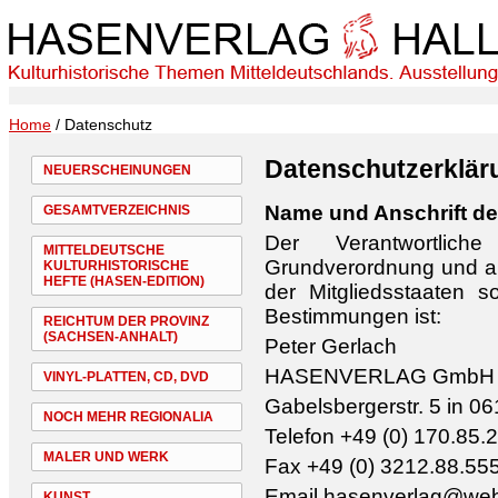
Home
/ Datenschutz
Datenschutzerklär
NEUERSCHEINUNGEN
Name und Anschrift de
GESAMTVERZEICHNIS
Der Verantwortlic
MITTELDEUTSCHE
Grundverordnung und an
KULTURHISTORISCHE
HEFTE (HASEN-EDITION)
der Mitgliedsstaaten s
Bestimmungen ist:
REICHTUM DER PROVINZ
(SACHSEN-ANHALT)
Peter Gerlach
HASENVERLAG GmbH
VINYL-PLATTEN, CD, DVD
Gabelsbergerstr. 5 in 06
NOCH MEHR REGIONALIA
Telefon +49 (0) 170.85.
MALER UND WERK
Fax +49 (0) 3212.88.55
Email
hasenverlag@we
KUNST