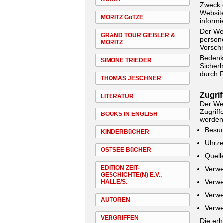
Zweck 
Websit
MORITZ GöTZE
informi
Der Web
GRAND TOUR GIEBLER &
person
MORITZ
Vorschr
Bedenke
SIMONE TRIEDER
Sicherh
durch F
THOMAS JESCHNER
Zugri
LITERATUR
Der Web
Zugriff
BOOKS IN ENGLISH
werden 
Besuc
KINDERBüCHER
Uhrze
OSTSEE BüCHER
Quell
EDITION ZEIT-
Verwe
GESCHICHTE(N) E.V.,
Verwe
HALLE/S.
Verwe
AUTOREN
Verwe
VERGRIFFEN
Die erh