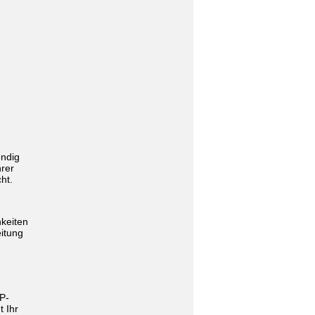
endig
hrer
ht.
keiten
itung
IP-
t Ihr