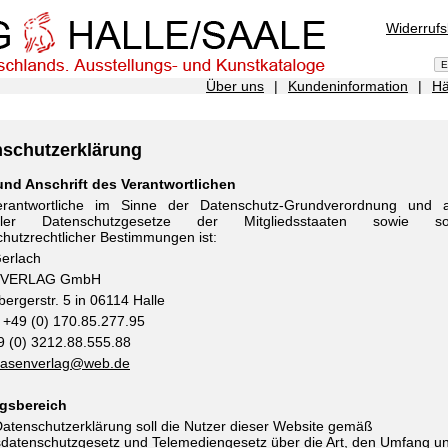
Widerruf
Über uns
|
Kundeninformation
|
Hä
nschutzerklärung
nd Anschrift des Verantwortlichen
rantwortliche im Sinne der Datenschutz-Grundverordnung und a
naler Datenschutzgesetze der Mitgliedsstaaten sowie son
hutzrechtlicher Bestimmungen ist:
Gerlach
VERLAG GmbH
ergerstr. 5 in 06114 Halle
 +49 (0) 170.85.277.95
9 (0) 3212.88.555.88
asenverlag@web.de
gsbereich
atenschutzerklärung soll die Nutzer dieser Website gemäß
datenschutzgesetz und Telemediengesetz über die Art, den Umfang u