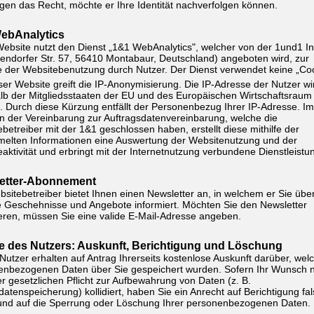
gen das Recht, möchte er Ihre Identität nachverfolgen können.
ebAnalytics
ebsite nutzt den Dienst „1&1 WebAnalytics", welcher von der 1und1 In
endorfer Str. 57, 56410 Montabaur, Deutschland) angeboten wird, zur
e der Websitebenutzung durch Nutzer. Der Dienst verwendet keine „Co
ser Website greift die IP-Anonymisierung. Die IP-Adresse der Nutzer wi
lb der Mitgliedsstaaten der EU und des Europäischen Wirtschaftsraum
. Durch diese Kürzung entfällt der Personenbezug Ihrer IP-Adresse. Im
 der Vereinbarung zur Auftragsdatenvereinbarung, welche die
betreiber mit der 1&1 geschlossen haben, erstellt diese mithilfe der
elten Informationen eine Auswertung der Websitenutzung und der
aktivität und erbringt mit der Internetnutzung verbundene Dienstleistu
etter-Abonnement
sitebetreiber bietet Ihnen einen Newsletter an, in welchem er Sie übe
e Geschehnisse und Angebote informiert. Möchten Sie den Newsletter
eren, müssen Sie eine valide E-Mail-Adresse angeben.
e des Nutzers: Auskunft, Berichtigung und Löschung
 Nutzer erhalten auf Antrag Ihrerseits kostenlose Auskunft darüber, wel
enbezogenen Daten über Sie gespeichert wurden. Sofern Ihr Wunsch n
er gesetzlichen Pflicht zur Aufbewahrung von Daten (z. B.
datenspeicherung) kollidiert, haben Sie ein Anrecht auf Berichtigung fa
und auf die Sperrung oder Löschung Ihrer personenbezogenen Daten.