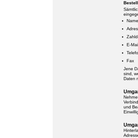
Bestel
Sämtli
eingeg
Name
Adre
Zahld
E-Mai
Telef
Fax
Jene Da
sind, w
Daten n
Umgan
Nehmen
Verbind
und Bea
Einwill
Umgan
Hinterl
Adresse