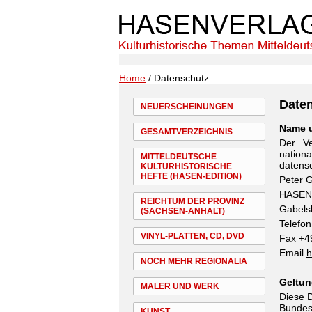
Home
/ Datenschutz
Date
NEUERSCHEINUNGEN
Name u
GESAMTVERZEICHNIS
Der Ve
natio
MITTELDEUTSCHE
datensc
KULTURHISTORISCHE
HEFTE (HASEN-EDITION)
Peter 
HASEN
REICHTUM DER PROVINZ
Gabelsb
(SACHSEN-ANHALT)
Telefon
VINYL-PLATTEN, CD, DVD
Fax +4
Email
h
NOCH MEHR REGIONALIA
Geltun
MALER UND WERK
Diese D
Bundes
KUNST