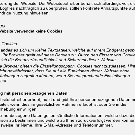
erung der Website. Der Websitebetreiber behält sich allerdings vor, di
Logfiles nachträglich zu überprüfen, sollten konkrete Anhaltspunkte auf
idrige Nutzung hinweisen.
es
Website verwendet keine Cookies.
n Cookies:
andelt es sich um kleine Textdateien, welche auf Ihrem Endgerät gesp
 Ihr Browser greift auf diese Dateien zu. Durch den Einsatz von Cooki
sich die Benutzerfreundlichkeit und Sicherheit dieser Website.
 Browser bieten die Einstellungsoption, Cookies nicht zuzulassen. Hin
nicht gewährleistet, dass Sie auf alle Funktionen dieser Website ohne
ränkungen zugreifen können, wenn Sie entsprechende Einstellungen
men.
g mit personenbezogenen Daten
sitebetreiber erhebt, nutzt und gibt Ihre personenbezogenen Daten n
iter, wenn dies im gesetzlichen Rahmen erlaubt ist oder Sie in die
hebung einwilligen.
rsonenbezogene Daten gelten sämtliche Informationen, welche dazu di
rson zu bestimmen und welche zu Ihnen zurückverfolgt werden können
lsweise Ihr Name, Ihre E-Mail-Adresse und Telefonnummer.