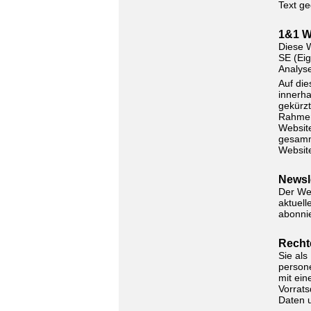
Text ge
1&1 W
Diese W
SE (Eig
Analys
Auf die
innerha
gekürzt
Rahmen
Website
gesamm
Website
Newsl
Der Web
aktuell
abonni
Recht
Sie als
person
mit ein
Vorrats
Daten 