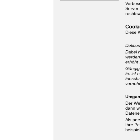
Verbess
Server-
rechtsw
Cooki
Diese 
Defitio
Dabei h
werden.
erhöht 
Gängige
Es ist 
Einsch
vorneh
Umgan
Der Web
dann we
Datener
Als pe
Ihre Pe
beispie