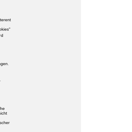
terent
okies"
rd
ngen.
r
che
icht
lscher