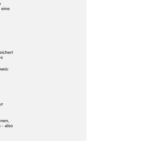
e
 eine
eichert
es
weis:
ur
enen,
 - also