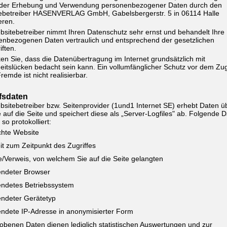
der Erhebung und Verwendung personenbezogener Daten durch den
ebetreiber HASENVERLAG GmbH, Gabelsbergerstr. 5 in 06114 Halle
eren.
sitebetreiber nimmt Ihren Datenschutz sehr ernst und behandelt Ihre
enbezogenen Daten vertraulich und entsprechend der gesetzlichen
iften.
n Sie, dass die Datenübertragung im Internet grundsätzlich mit
eitslücken bedacht sein kann. Ein vollumfänglicher Schutz vor dem Zugr
remde ist nicht realisierbar.
ffsdaten
sitebetreiber bzw. Seitenprovider (1und1 Internet SE) erhebt Daten ü
e auf die Seite und speichert diese als „Server-Logfiles" ab. Folgende 
so protokolliert:
hte Website
it zum Zeitpunkt des Zugriffes
e/Verweis, von welchem Sie auf die Seite gelangten
ndeter Browser
ndetes Betriebssystem
ndeter Gerätetyp
ndete IP-Adresse in anonymisierter Form
obenen Daten dienen lediglich statistischen Auswertungen und zur