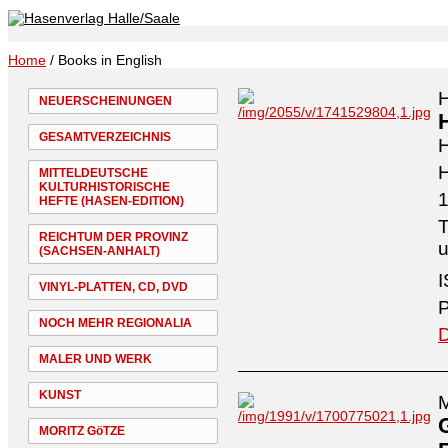
Home
/ Books in English
NEUERSCHEINUNGEN
GESAMTVERZEICHNIS
H
MITTELDEUTSCHE
KULTURHISTORISCHE
1
HEFTE (HASEN-EDITION)
T
REICHTUM DER PROVINZ
u
(SACHSEN-ANHALT)
I
VINYL-PLATTEN, CD, DVD
P
NOCH MEHR REGIONALIA
D
MALER UND WERK
KUNST
M
MORITZ GöTZE