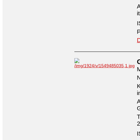
A
i
I
P
D
M
N
K
i
A
G
T
2
I