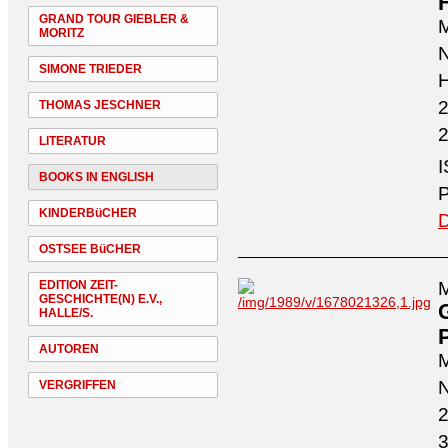
GRAND TOUR GIEBLER &
M
MORITZ
N
SIMONE TRIEDER
H
2
THOMAS JESCHNER
2
LITERATUR
I
BOOKS IN ENGLISH
P
KINDERBüCHER
D
OSTSEE BüCHER
EDITION ZEIT-
M
GESCHICHTE(N) E.V.,
HALLE/S.
P
AUTOREN
M
N
VERGRIFFEN
2
3