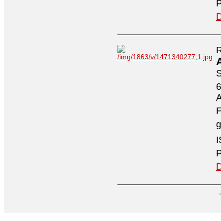
P
D
R
S
6
A
F
g
I
P
D