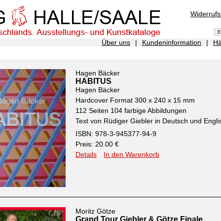
Widerruf
Über uns
|
Kundeninformation
|
Hä
Hagen Bäcker
HABITUS
Hagen Bäcker
Hardcover Format 300 x 240 x 15 mm
112 Seiten 104 farbige Abbildungen
Text von Rüdiger Giebler in Deutsch und Engli
ISBN: 978-3-945377-94-9
Preis: 20.00 €
Details
In den Warenkorb
Moritz Götze
Grand Tour Giebler & Götze Finale