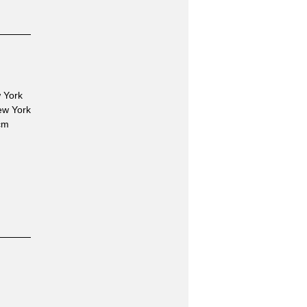
w York
ew York
 cm