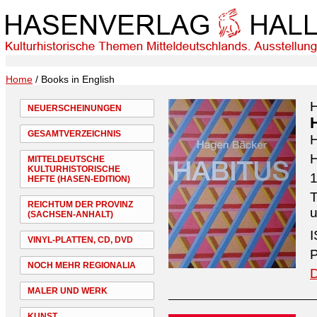
Home
/ Books in English
NEUERSCHEINUNGEN
GESAMTVERZEICHNIS
H
MITTELDEUTSCHE
KULTURHISTORISCHE
1
HEFTE (HASEN-EDITION)
T
REICHTUM DER PROVINZ
u
(SACHSEN-ANHALT)
I
VINYL-PLATTEN, CD, DVD
P
NOCH MEHR REGIONALIA
D
MALER UND WERK
KUNST