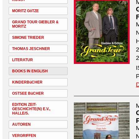
M
MORITZ GöTZE
GRAND TOUR GIEBLER &
M
MORITZ
N
SIMONE TRIEDER
H
2
THOMAS JESCHNER
2
LITERATUR
I
BOOKS IN ENGLISH
P
KINDERBüCHER
D
OSTSEE BüCHER
EDITION ZEIT-
M
GESCHICHTE(N) E.V.,
HALLE/S.
P
AUTOREN
M
N
VERGRIFFEN