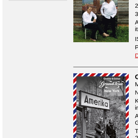
2
3
A
i
I
P
D
M
N
K
i
A
G
T
2