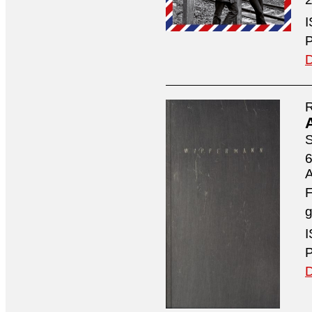
I
P
D
R
S
6
A
F
g
I
P
D