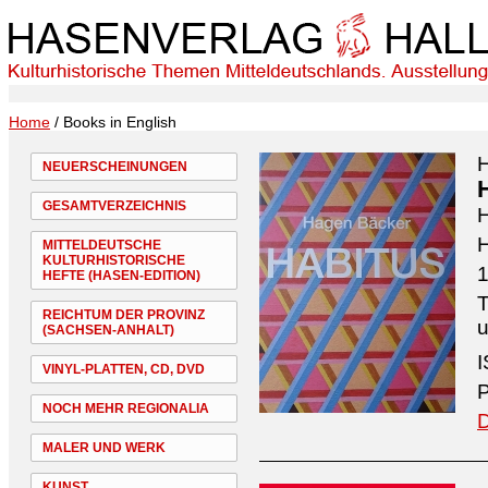
Home
/ Books in English
NEUERSCHEINUNGEN
GESAMTVERZEICHNIS
H
MITTELDEUTSCHE
KULTURHISTORISCHE
1
HEFTE (HASEN-EDITION)
T
REICHTUM DER PROVINZ
u
(SACHSEN-ANHALT)
I
VINYL-PLATTEN, CD, DVD
P
NOCH MEHR REGIONALIA
D
MALER UND WERK
KUNST