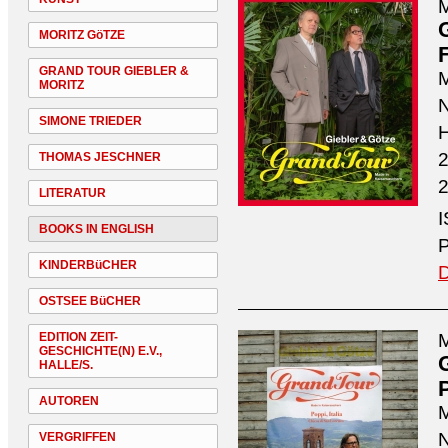
M
MORITZ GöTZE
GRAND TOUR GIEBLER &
M
MORITZ
N
SIMONE TRIEDER
H
2
THOMAS JESCHNER
2
LITERATUR
I
BOOKS IN ENGLISH
P
KINDERBüCHER
D
OSTSEE BüCHER
EDITION ZEIT-
M
GESCHICHTE(N) E.V.,
HALLE/S.
P
AUTOREN
M
N
VERGRIFFEN