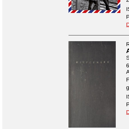
I
P
D
R
S
6
A
F
g
I
P
D