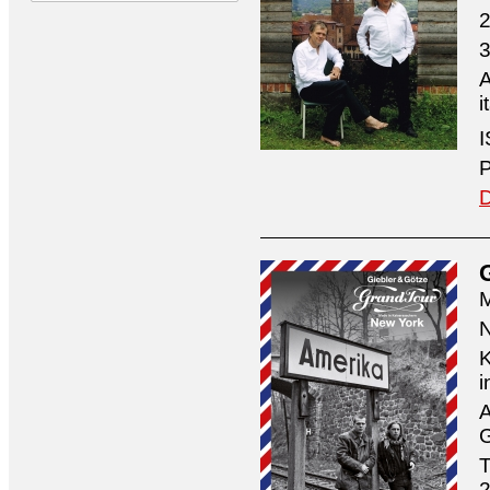
2
3
A
i
I
P
D
M
N
K
i
A
G
T
2