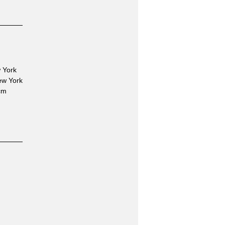
w York
ew York
 cm