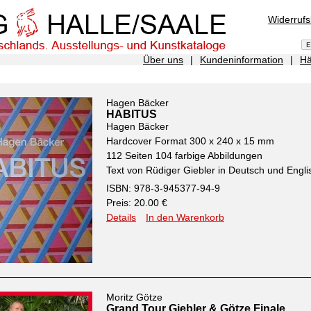
Widerruf
Über uns
|
Kundeninformation
|
Hä
Hagen Bäcker
HABITUS
Hagen Bäcker
Hardcover Format 300 x 240 x 15 mm
112 Seiten 104 farbige Abbildungen
Text von Rüdiger Giebler in Deutsch und Engli
ISBN: 978-3-945377-94-9
Preis: 20.00 €
Details
In den Warenkorb
Moritz Götze
Grand Tour Giebler & Götze Finale