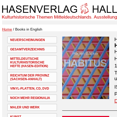
Home
/ Books in English
NEUERSCHEINUNGEN
GESAMTVERZEICHNIS
H
MITTELDEUTSCHE
KULTURHISTORISCHE
1
HEFTE (HASEN-EDITION)
T
REICHTUM DER PROVINZ
u
(SACHSEN-ANHALT)
I
VINYL-PLATTEN, CD, DVD
P
NOCH MEHR REGIONALIA
D
MALER UND WERK
KUNST