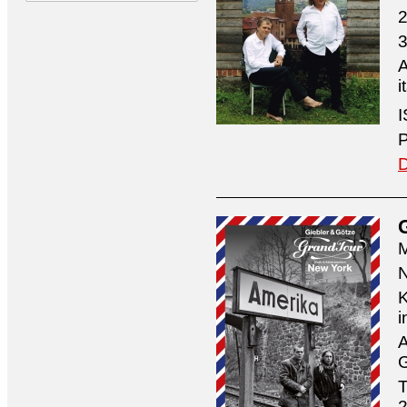
2
3
A
i
I
P
D
M
N
K
i
A
G
T
2