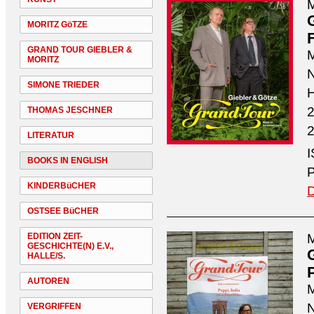
M
MORITZ GöTZE
GRAND TOUR GIEBLER &
M
MORITZ
N
SIMONE TRIEDER
H
2
THOMAS JESCHNER
2
LITERATUR
I
BOOKS IN ENGLISH
P
KINDERBüCHER
D
OSTSEE BüCHER
EDITION ZEIT-
M
GESCHICHTE(N) E.V.,
HALLE/S.
P
AUTOREN
M
N
VERGRIFFEN