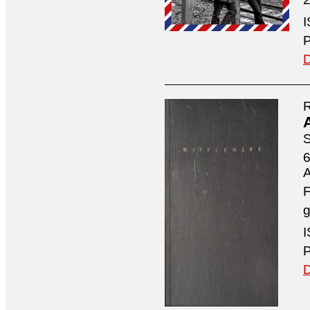
I
P
D
R
S
6
A
F
g
I
P
D