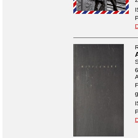
I
P
D
R
S
6
A
F
g
I
P
D