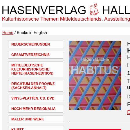
Home
/ Books in English
NEUERSCHEINUNGEN
GESAMTVERZEICHNIS
H
MITTELDEUTSCHE
KULTURHISTORISCHE
1
HEFTE (HASEN-EDITION)
T
REICHTUM DER PROVINZ
u
(SACHSEN-ANHALT)
I
VINYL-PLATTEN, CD, DVD
P
NOCH MEHR REGIONALIA
D
MALER UND WERK
KUNST