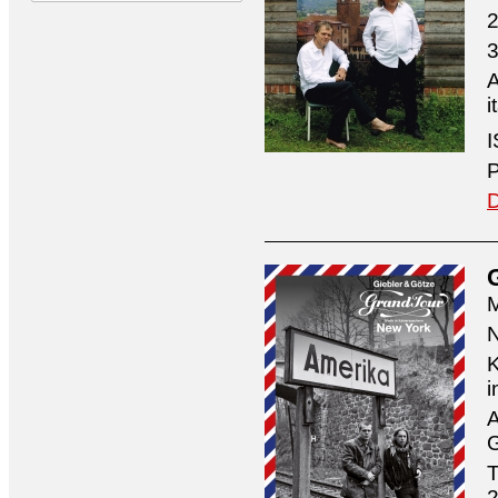
2
3
A
i
I
P
D
M
N
K
i
A
G
T
2