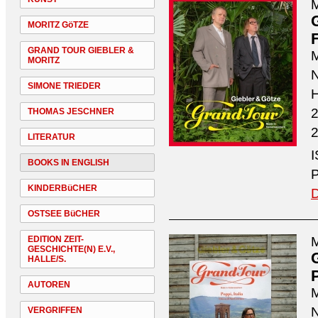
M
MORITZ GöTZE
GRAND TOUR GIEBLER &
M
MORITZ
N
SIMONE TRIEDER
H
2
THOMAS JESCHNER
2
LITERATUR
I
BOOKS IN ENGLISH
P
KINDERBüCHER
D
OSTSEE BüCHER
EDITION ZEIT-
M
GESCHICHTE(N) E.V.,
HALLE/S.
P
AUTOREN
M
N
VERGRIFFEN