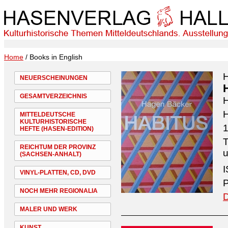
Home
/ Books in English
NEUERSCHEINUNGEN
GESAMTVERZEICHNIS
H
MITTELDEUTSCHE
KULTURHISTORISCHE
1
HEFTE (HASEN-EDITION)
T
REICHTUM DER PROVINZ
u
(SACHSEN-ANHALT)
I
VINYL-PLATTEN, CD, DVD
P
NOCH MEHR REGIONALIA
D
MALER UND WERK
KUNST