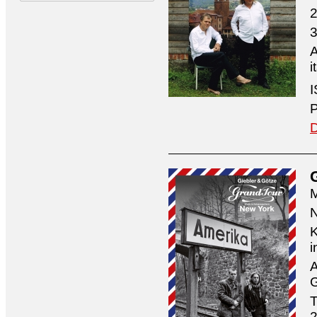
2
3
A
i
I
P
D
M
N
K
i
A
G
T
2