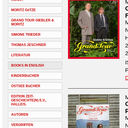
M
MORITZ GöTZE
GRAND TOUR GIEBLER &
M
MORITZ
N
SIMONE TRIEDER
H
2
THOMAS JESCHNER
2
LITERATUR
I
BOOKS IN ENGLISH
P
KINDERBüCHER
D
OSTSEE BüCHER
EDITION ZEIT-
M
GESCHICHTE(N) E.V.,
HALLE/S.
P
AUTOREN
M
N
VERGRIFFEN