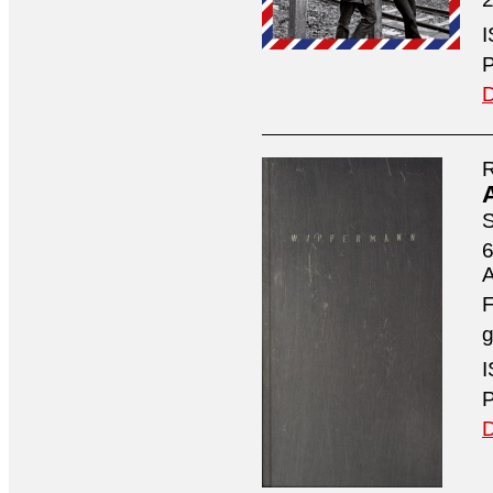
I
P
D
R
S
6
A
F
g
I
P
D