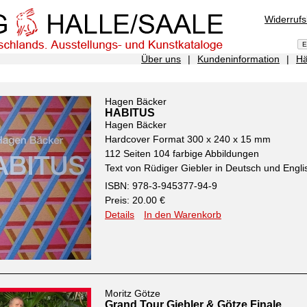
Widerruf
Über uns
|
Kundeninformation
|
Hä
Hagen Bäcker
HABITUS
Hagen Bäcker
Hardcover Format 300 x 240 x 15 mm
112 Seiten 104 farbige Abbildungen
Text von Rüdiger Giebler in Deutsch und Engli
ISBN: 978-3-945377-94-9
Preis: 20.00 €
Details
In den Warenkorb
Moritz Götze
Grand Tour Giebler & Götze Finale