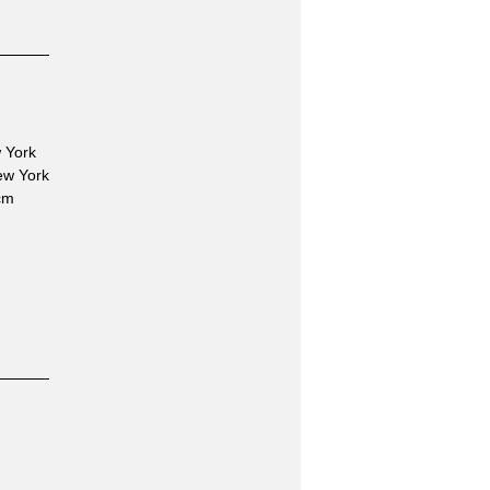
w York
ew York
 cm