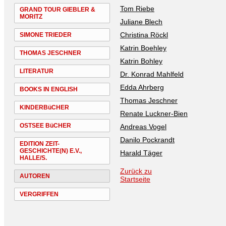
Tom Riebe
GRAND TOUR GIEBLER &
MORITZ
Juliane Blech
Christina Röckl
SIMONE TRIEDER
Katrin Boehley
THOMAS JESCHNER
Katrin Bohley
LITERATUR
Dr. Konrad Mahlfeld
Edda Ahrberg
BOOKS IN ENGLISH
Thomas Jeschner
KINDERBüCHER
Renate Luckner-Bien
OSTSEE BüCHER
Andreas Vogel
Danilo Pockrandt
EDITION ZEIT-
GESCHICHTE(N) E.V.,
Harald Täger
HALLE/S.
Zurück zu
AUTOREN
Startseite
VERGRIFFEN