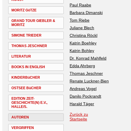
Paul Raabe
MORITZ GöTZE
Barbara Dimanski
Tom Riebe
GRAND TOUR GIEBLER &
MORITZ
Juliane Blech
Christina Röckl
SIMONE TRIEDER
Katrin Boehley
THOMAS JESCHNER
Katrin Bohley
LITERATUR
Dr. Konrad Mahlfeld
Edda Ahrberg
BOOKS IN ENGLISH
Thomas Jeschner
KINDERBüCHER
Renate Luckner-Bien
OSTSEE BüCHER
Andreas Vogel
Danilo Pockrandt
EDITION ZEIT-
GESCHICHTE(N) E.V.,
Harald Täger
HALLE/S.
Zurück zu
AUTOREN
Startseite
VERGRIFFEN